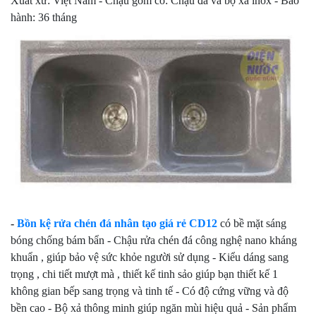
Xuất xứ: Việt Nam - Chậu gồm có: Chậu đá và bộ xã inox - Bảo
hành: 36 tháng
-
Bồn kệ rửa chén đá nhân tạo giá rẻ CD12
có bề mặt sáng
bóng chống bám bẩn - Chậu rửa chén đá công nghệ nano kháng
khuẩn , giúp bảo vệ sức khỏe người sử dụng - Kiểu dáng sang
trọng , chi tiết mượt mà , thiết kế tinh sảo giúp bạn thiết kế 1
không gian bếp sang trọng và tinh tế - Có độ cứng vững và độ
bền cao - Bộ xả thông minh giúp ngăn mùi hiệu quả - Sản phẩm