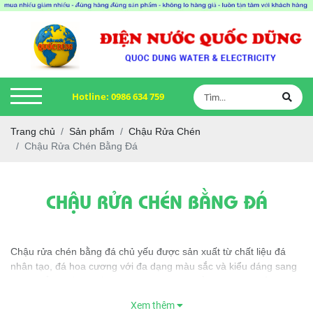
Hotline:
0986 634 759
Trang chủ
Sản phẩm
Chậu Rửa Chén
Chậu Rửa Chén Bằng Đá
CHẬU RỬA CHÉN BẰNG ĐÁ
Chậu rửa chén bằng đá chủ yếu được sản xuất từ chất liệu đá
nhân tạo, đá hoa cương với đa dạng màu sắc và kiểu dáng sang
trọng, đẳng cấp. Thế nên, chậu rửa chén bằng đá đang dần được
ưa chuộng trong không gian bếp của nhiều gia đình Việt.
Xem thêm