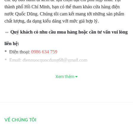
thành phố Hồ Chí Minh, bạn có thể tham khảo cửa hàng điện
nước Quốc Dũng. Chúng tôi cam kết mang tới những sản phẩm
chất lượng, đa dạng kiểu dáng với mức giá hợp lý.
⇔ Quý khách có nhu cầu mua hàng hoặc cần tư vấn vui lòng
liên hệ:
* Điện thoại:
0986 634 759
* Email: diennuocquocdung68@gmail.com
>>> Website:
https://diennuocquocdung.com
Điện Nước
Quốc Dũng
chuyên cung cấp hàng chính hãng !!!
Xem thêm
VỀ CHÚNG TÔI