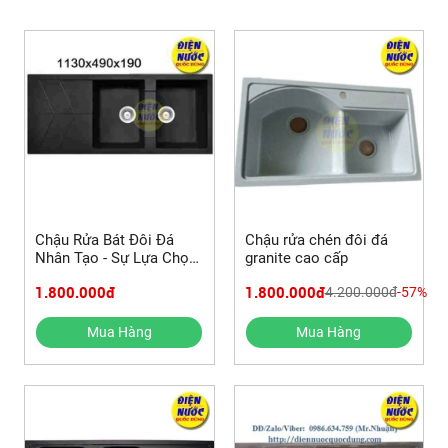
Chậu Rửa Bát Đôi Đá
Chậu rửa chén đôi đá
Nhân Tạo - Sự Lựa Chọn
granite cao cấp
Hoàn Hảo Cho Nhà Bếp
1.800.000đ
1.800.000đ
4.200.000đ
-57%
Hiện Đại
Mua Hàng
Mua Hàng