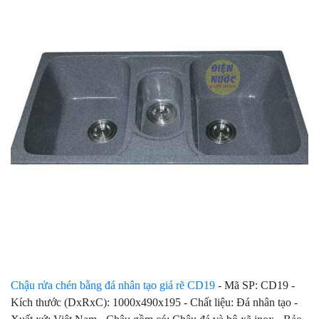
Chậu rửa chén bằng đá nhân tạo giá rẽ CD19
- Mã SP: CD19 -
Kích thước (DxRxC): 1000x490x195 - Chất liệu: Đá nhân tạo -