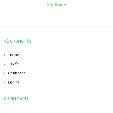
Xem thêm
cho không gian sống hoặc công trình của mình.
VỀ CHÚNG TÔI
Tin tức
Tư vấn
Chính sách
Liên hệ
CHÍNH SÁCH