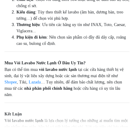
chống rỉ sét.
Kiểu dáng
: Tùy theo thiết kế lavabo (âm bàn, dương bàn, treo
tường…) để chọn vòi phù hợp.
Thương hiệu
: Ưu tiên các hãng uy tín như INAX, Toto, Caesar,
Viglacera...
Phụ kiện đi kèm
: Nên chọn sản phẩm có đầy đủ dây cấp, roăng
cao su, bulong cố định.
Mua Vòi Lavabo Nước Lạnh Ở Đâu Uy Tín?
Bạn có thể tìm mua
vòi lavabo nước lạnh
tại các cửa hàng thiết bị vệ
sinh, đại lý vật liệu xây dựng hoặc các sàn thương mại điện tử như
Shopee
, Tiki,
Lazada
… Tuy nhiên, để đảm bảo chất lượng, nên chọn
mua từ các
nhà phân phối chính hãng
hoặc cửa hàng có uy tín lâu
năm.
Kết Luận
Vòi lavabo nước lạnh
là lựa chọn lý tưởng cho những ai muốn tìm một
sản phẩm đơn giản, bền bỉ và tiết kiệm chi phí. Với các tiêu chí lựa chọn
và thông tin hữu ích trên, hy vọng bạn sẽ chọn được mẫu vòi phù hợp