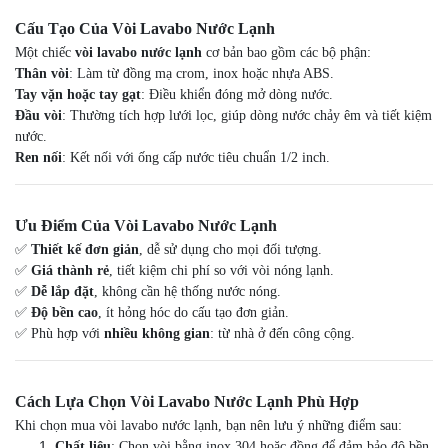
Cấu Tạo Của Vòi Lavabo Nước Lạnh
Một chiếc
vòi lavabo nước lạnh
cơ bản bao gồm các bộ phận:
Thân vòi
: Làm từ đồng mạ crom, inox hoặc nhựa ABS.
Tay vặn hoặc tay gạt
: Điều khiển đóng mở dòng nước.
Đầu vòi
: Thường tích hợp lưới lọc, giúp dòng nước chảy êm và tiết kiệm
nước.
Ren nối
: Kết nối với ống cấp nước tiêu chuẩn 1/2 inch.
Ưu Điểm Của Vòi Lavabo Nước Lạnh
✅
Thiết kế đơn giản
, dễ sử dụng cho mọi đối tượng.
✅
Giá thành rẻ
, tiết kiệm chi phí so với vòi nóng lạnh.
✅
Dễ lắp đặt
, không cần hệ thống nước nóng.
✅
Độ bền cao
, ít hỏng hóc do cấu tạo đơn giản.
✅ Phù hợp với
nhiều không gian
: từ nhà ở đến công cộng.
Cách Lựa Chọn Vòi Lavabo Nước Lạnh Phù Hợp
Khi chọn mua vòi lavabo nước lạnh, bạn nên lưu ý những điểm sau:
Chất liệu
: Chọn vòi bằng inox 304 hoặc đồng để đảm bảo độ bền,