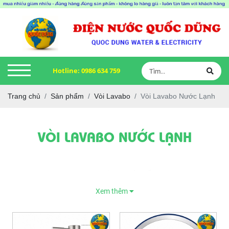
Hotline:
0986 634 759
Trang chủ
Sản phẩm
Vòi Lavabo
Vòi Lavabo Nước Lạnh
VÒI LAVABO NƯỚC LẠNH
Vòi Lavabo Nước Lạnh Là Gì? Cấu Tạo, Ưu Điểm Và Cách Lựa Chọn
Phù Hợp
Xem thêm