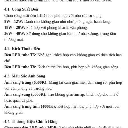
Để chọn được sản phẩm phù hợp, bạn cần lưu ý một số yếu tố sau:
4.1. Công Suất Đèn
Chọn công suất đèn LED tube phù hợp với nhu cầu sử dụng:
9W - 12W:
Dành cho không gian nhỏ như phòng ngủ, hành lang.
18W - 20W:
Phù hợp với phòng khách, văn phòng.
36W - 40W:
Sử dụng cho không gian lớn như nhà xưởng, trung tâm
thương mại.
4.2. Kích Thước Đèn
Đèn LED tube T5:
Nhỏ gọn, thích hợp cho không gian có diện tích hạn
chế.
Đèn LED tube T8:
Kích thước lớn hơn, phù hợp với không gian rộng.
4.3. Màu Sắc Ánh Sáng
Ánh sáng trắng (6500K):
Mang lại cảm giác hiện đại, sáng rõ, phù hợp
với văn phòng và trường học.
Ánh sáng vàng (3000K):
Tạo không gian ấm áp, thích hợp cho nhà ở
hoặc quán cà phê.
Ánh sáng trung tính (4000K):
Kết hợp hài hòa, phù hợp với mọi loại
không gian.
4.4. Thương Hiệu Chính Hãng
Chọn mua
đèn LED tube MPE
từ các nhà phân phối uy tín để đảm bảo