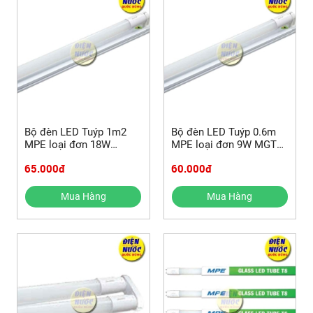
Bộ đèn LED Tuýp 1m2
Bộ đèn LED Tuýp 0.6m
MPE loại đơn 18W
MPE loại đơn 9W MGT8-
MGT8-120T/MGT8-120V
110T/MGT8-110V
65.000đ
60.000đ
(MGT8120T)
(MGT8110T)
Mua Hàng
Mua Hàng