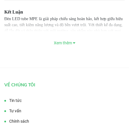
Kết Luận
Đèn LED tube MPE là giải pháp chiếu sáng hoàn hảo, kết hợp giữa hiệu
suất cao, tiết kiệm năng lượng và độ bền vượt trội. Với thiết kế đa dạng,
dễ lắp đặt và thân thiện với môi trường, sản phẩm này phù hợp với mọi
loại không gian. Hãy nâng tầm chất lượng ánh sáng và tiết kiệm chi phí
Xem thêm
với
đèn LED tube
MPE
ngay hôm nay!
VỀ CHÚNG TÔI
Tin tức
Tư vấn
Chính sách