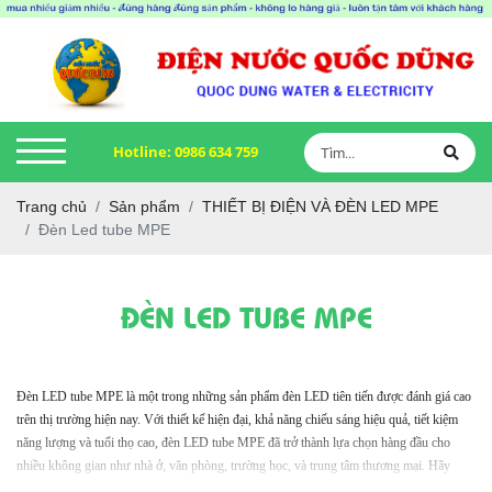
Hotline:
0986 634 759
Trang chủ
Sản phẩm
THIẾT BỊ ĐIỆN VÀ ĐÈN LED MPE
Đèn Led tube MPE
ĐÈN LED TUBE MPE
Đèn LED tube MPE là một trong những sản phẩm đèn LED tiên tiến được đánh giá cao
trên thị trường hiện nay. Với thiết kế hiện đại, khả năng chiếu sáng hiệu quả, tiết kiệm
năng lượng và tuổi thọ cao, đèn LED tube MPE đã trở thành lựa chọn hàng đầu cho
nhiều không gian như nhà ở, văn phòng, trường học, và trung tâm thương mại. Hãy
cùng khám phá những ưu điểm nổi bật, cách lựa chọn, và ứng dụng phổ biến của sản