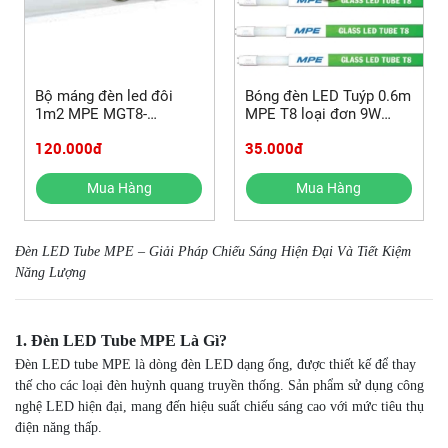
Bộ máng đèn led đôi
Bóng đèn LED Tuýp 0.6m
1m2 MPE MGT8-
MPE T8 loại đơn 9W
220T/MGT8-220V
GT8-60T/GT8-60V
120.000đ
35.000đ
(MGT8220T)
(GT860T/GT860V)
Mua Hàng
Mua Hàng
Đèn LED Tube MPE – Giải Pháp Chiếu Sáng Hiện Đại Và Tiết Kiệm
Năng Lượng
1. Đèn LED Tube MPE Là Gì?
Đèn LED tube MPE là dòng đèn LED dạng ống, được thiết kế để thay
thế cho các loại đèn huỳnh quang truyền thống. Sản phẩm sử dụng công
nghệ LED hiện đại, mang đến hiệu suất chiếu sáng cao với mức tiêu thụ
điện năng thấp.