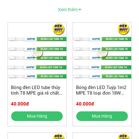
phẩm này.
Xem thêm
Bóng đèn LED tube thủy
Bóng đèn LED Tuýp 1m2
tinh T8 MPE giá rẻ chất
MPE T8 loại đơn 18W
lượng cao
GT8-120T/GT8-120V
40.000đ
40.000đ
(GT8120T/GT8120V)
Mua Hàng
Mua Hàng