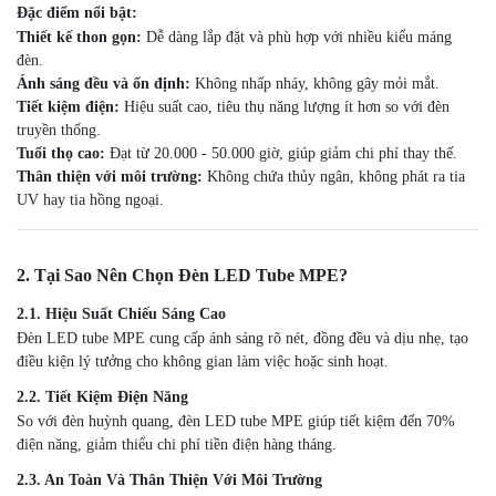
Đặc điểm nổi bật:
Thiết kế thon gọn:
Dễ dàng lắp đặt và phù hợp với nhiều kiểu máng
đèn.
Ánh sáng đều và ổn định:
Không nhấp nháy, không gây mỏi mắt.
Tiết kiệm điện:
Hiệu suất cao, tiêu thụ năng lượng ít hơn so với đèn
truyền thống.
Tuổi thọ cao:
Đạt từ 20.000 - 50.000 giờ, giúp giảm chi phí thay thế.
Thân thiện với môi trường:
Không chứa thủy ngân, không phát ra tia
UV hay tia hồng ngoại.
2. Tại Sao Nên Chọn Đèn LED Tube MPE?
2.1. Hiệu Suất Chiếu Sáng Cao
Đèn LED tube MPE cung cấp ánh sáng rõ nét, đồng đều và dịu nhẹ, tạo
điều kiện lý tưởng cho không gian làm việc hoặc sinh hoạt.
2.2. Tiết Kiệm Điện Năng
So với đèn huỳnh quang, đèn LED tube MPE giúp tiết kiệm đến 70%
điện năng, giảm thiểu chi phí tiền điện hàng tháng.
2.3. An Toàn Và Thân Thiện Với Môi Trường