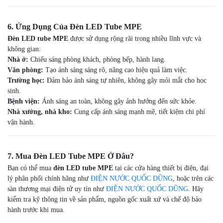
6. Ứng Dụng Của Đèn LED Tube MPE
Đèn LED tube MPE
được sử dụng rộng rãi trong nhiều lĩnh vực và
không gian:
Nhà ở:
Chiếu sáng phòng khách, phòng bếp, hành lang.
Văn phòng:
Tạo ánh sáng sáng rõ, nâng cao hiệu quả làm việc.
Trường học:
Đảm bảo ánh sáng tự nhiên, không gây mỏi mắt cho học
sinh.
Bệnh viện:
Ánh sáng an toàn, không gây ảnh hưởng đến sức khỏe.
Nhà xưởng, nhà kho:
Cung cấp ánh sáng mạnh mẽ, tiết kiệm chi phí
vận hành.
7. Mua Đèn LED Tube MPE Ở Đâu?
Bạn có thể mua
đèn LED tube MPE
tại các cửa hàng thiết bị điện, đại
lý phân phối chính hãng như
ĐIỆN NƯỚC QUỐC DŨNG
, hoặc trên các
sàn thương mại điện tử uy tín như
ĐIỆN NƯỚC QUỐC DŨNG
. Hãy
kiểm tra kỹ thông tin về sản phẩm, nguồn gốc xuất xứ và chế độ bảo
hành trước khi mua.