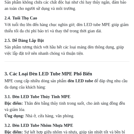
Sản phẩm không chứa các chất độc hại như chì hay thủy ngân, đảm bảo
an toàn cho người sử dụng và môi trường.
2.4. Tuổi Thọ Cao
Với tuổi thọ lên đến hàng chục nghìn giờ, đèn LED tube MPE giúp giảm
thiểu tối đa chi phí bảo trì và thay thế trong thời gian dài.
2.5. Dễ Dàng Lắp Đặt
Sản phẩm tương thích với hầu hết các loại máng đèn thông dụng, giúp
việc lắp đặt trở nên nhanh chóng và thuận tiện.
3. Các Loại Đèn LED Tube MPE Phổ Biến
MPE cung cấp nhiều dòng sản phẩm
đèn LED tube
để đáp ứng nhu cầu
đa dạng của khách hàng:
3.1. Đèn LED Tube Thủy Tinh MPE
Đặc điểm:
Thân đèn bằng thủy tinh trong suốt, cho ánh sáng đồng đều
và giảm lóa.
Ứng dụng:
Nhà ở, cửa hàng, văn phòng.
3.2. Đèn LED Tube Nhôm Nhựa MPE
Đặc điểm:
Sự kết hợp giữa nhôm và nhựa, giúp tản nhiệt tốt và bền bỉ