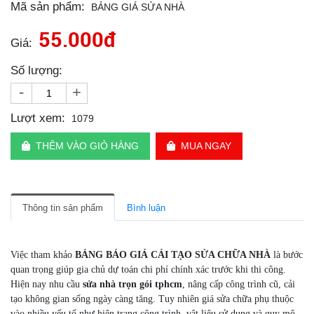
Mã sản phẩm:
BẢNG GIÁ SỬA NHÀ
55.000đ
Giá:
Số lượng:
-
+
Lượt xem:
1079
THÊM VÀO GIỎ HÀNG
MUA NGAY
Thông tin sản phẩm
Bình luận
Việc tham khảo
BẢNG BÁO GIÁ CẢI TẠO SỬA CHỮA NHÀ
là bước
quan trọng giúp gia chủ dự toán chi phí chính xác trước khi thi công.
Hiện nay nhu cầu
sửa nhà trọn gói tphcm
, nâng cấp công trình cũ, cải
tạo không gian sống ngày càng tăng. Tuy nhiên giá sửa chữa phụ thuộc
vào nhiều yếu tố như hiện trạng công trình, vật liệu sử dụng và quy mô