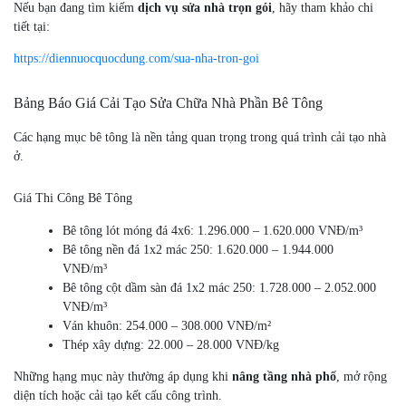
Nếu bạn đang tìm kiếm
dịch vụ sửa nhà trọn gói
, hãy tham khảo chi
tiết tại:
https://diennuocquocdung.com/sua-nha-tron-goi
Bảng Báo Giá Cải Tạo Sửa Chữa Nhà Phần Bê Tông
Các hạng mục bê tông là nền tảng quan trọng trong quá trình cải tạo nhà
ở.
Giá Thi Công Bê Tông
Bê tông lót móng đá 4x6: 1.296.000 – 1.620.000 VNĐ/m³
Bê tông nền đá 1x2 mác 250: 1.620.000 – 1.944.000
VNĐ/m³
Bê tông cột dầm sàn đá 1x2 mác 250: 1.728.000 – 2.052.000
VNĐ/m³
Ván khuôn: 254.000 – 308.000 VNĐ/m²
Thép xây dựng: 22.000 – 28.000 VNĐ/kg
Những hạng mục này thường áp dụng khi
nâng tầng nhà phố
, mở rộng
diện tích hoặc cải tạo kết cấu công trình.