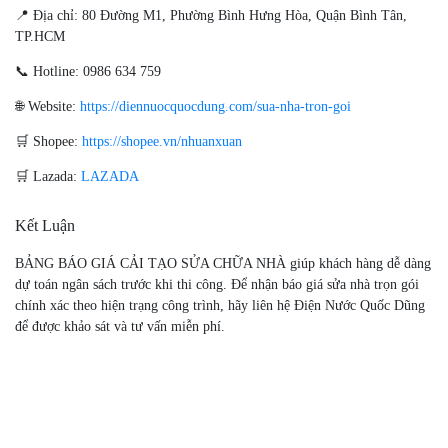
📍 Địa chỉ: 80 Đường M1, Phường Bình Hưng Hòa, Quận Bình Tân,
TP.HCM
📞 Hotline: 0986 634 759
🌐 Website:
https://diennuocquocdung.com/sua-nha-tron-goi
🛒 Shopee:
https://shopee.vn/nhuanxuan
🛒 Lazada:
LAZADA
Kết Luận
BẢNG BÁO GIÁ CẢI TẠO SỬA CHỮA NHÀ giúp khách hàng dễ dàng
dự toán ngân sách trước khi thi công. Để nhận báo giá sửa nhà trọn gói
chính xác theo hiện trạng công trình, hãy liên hệ Điện Nước Quốc Dũng
để được khảo sát và tư vấn miễn phí.