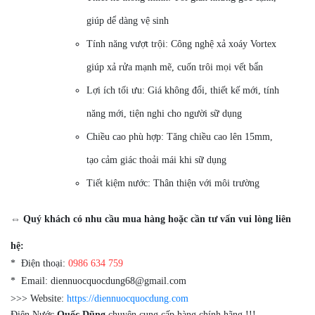
giúp dể dàng vệ sinh
Tính năng vượt trội: Công nghệ xả xoáy Vortex
giúp xả rửa mạnh mẽ, cuốn trôi mọi vết bẩn
Lợi ích tối ưu: Giá không đổi, thiết kế mới, tính
năng mới, tiện nghi cho người sữ dụng
Chiều cao phù hợp: Tăng chiều cao lên 15mm,
tạo cảm giác thoải mái khi sữ dụng
Tiết kiệm nước: Thân thiện với môi trường
⇔ Quý khách có nhu cầu mua hàng hoặc cần tư vấn vui lòng liên
hệ:
* Điện thoại:
0986 634 759
* Email: diennuocquocdung68@gmail.com
>>> Website:
https://diennuocquocdung.com
Điện Nước
Quốc Dũng
chuyên cung cấp hàng chính hãng !!!