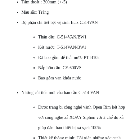
Tâm thoát : 300mm (+-5)
Màu sắc: Trắng
Bộ phận chi tiết bệt vệ sinh Inax C514VAN
Thân cầu: C-514VAN/BW1
Két nước: T-514VAN/BW1
Đã bao gồm đế thải nước PT-B102
Nắp bồn cầu: CF-600VS
Bao gồm van khóa nước
Những cải tiến mới của bàn cầu C 514 VAN
Được trang bị công nghệ vành Open Rim kết hợp
với công nghệ xả XOÁY Siphon với 2 chế độ xả
giúp đảm bảo thiết bị xả sạch 100%
Thiết kế thông minh: Tối giản những góc cạnh,