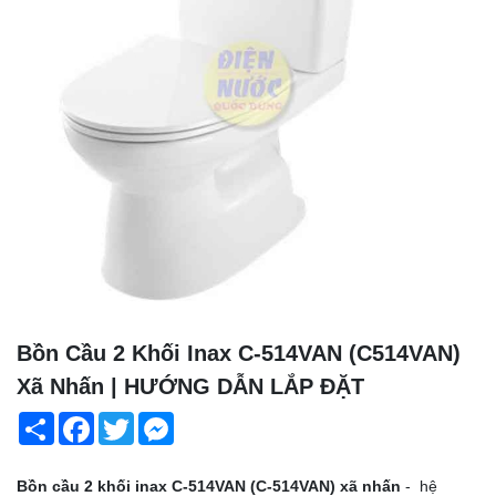
Bồn Cầu 2 Khối Inax C-514VAN (C514VAN)
Xã Nhấn | HƯỚNG DẪN LẮP ĐẶT
Share
Facebook
Twitter
Messenger
Bồn cầu 2 khối inax C-514VAN (C-514VAN) xã nhấn
-
hệ