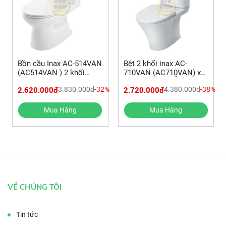
Bồn cầu Inax AC-514VAN
Bệt 2 khối inax AC-
(AC514VAN ) 2 khối
710VAN (AC710VAN) xã
Aqua Ceramic | HƯỚNG
gạt | HƯỚNG DẪN LẮP
2.620.000đ
2.720.000đ
3.830.000đ
-32%
4.380.000đ
-38%
DẪN LẮP ĐẶT BỆT 2
ĐẶT BỒN CẦU 2 KHỐI
KHỐI
Mua Hàng
Mua Hàng
VỀ CHÚNG TÔI
Tin tức