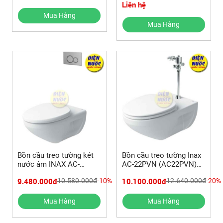
Liên hệ
Mua Hàng
Mua Hàng
Bồn cầu treo tường két
Bồn cầu treo tường Inax
nước âm INAX AC-
AC-22PVN (AC22PVN)
23PVN (AC23PVN)
xã thoát ngang
9.480.000đ
10.100.000đ
10.580.000đ
-10%
12.640.000đ
-20%
Mua Hàng
Mua Hàng