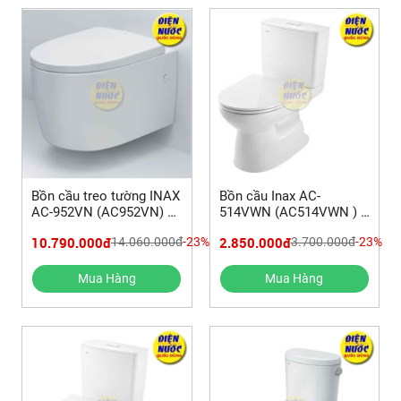
Bồn cầu treo tường INAX
Bồn cầu Inax AC-
AC-952VN (AC952VN) và
514VWN (AC514VWN ) 2
cách lắp bồn cầu
khối nắp êm Aqua
10.790.000đ
2.850.000đ
14.060.000đ
-23%
3.700.000đ
-23%
Ceramic | HƯỚNG DẪN
LẮP ĐẶT
Mua Hàng
Mua Hàng