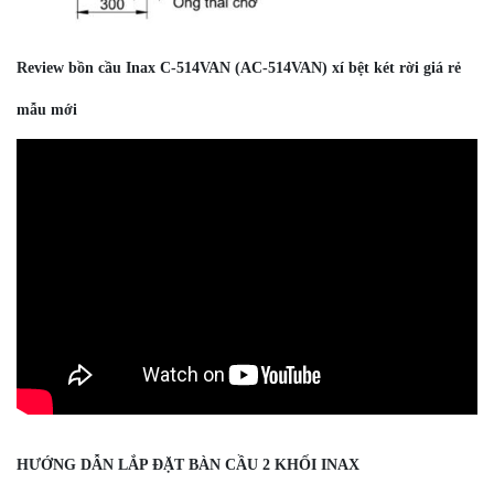
Review bồn cầu Inax C-514VAN (AC-514VAN) xí bệt két rời giá rẻ
mẫu mới
HƯỚNG DẪN LẮP ĐẶT BÀN CẦU 2 KHỐI INAX