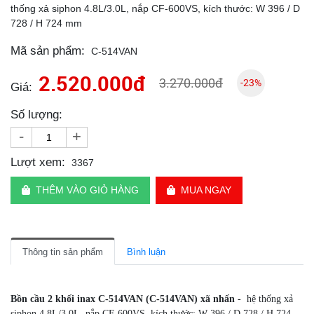
thống xả siphon 4.8L/3.0L, nắp CF-600VS, kích thước: W 396 / D
728 / H 724 mm
Mã sản phẩm:
C-514VAN
2.520.000đ
3.270.000đ
-23%
Giá:
Số lượng:
-
+
Lượt xem:
3367
THÊM VÀO GIỎ HÀNG
MUA NGAY
Thông tin sản phẩm
Bình luận
Bồn cầu 2 khối inax C-514VAN (C-514VAN) xã nhấn
- hệ thống xả
siphon 4.8L/3.0L, nắp CF-600VS, kích thước: W 396 / D 728 / H 724