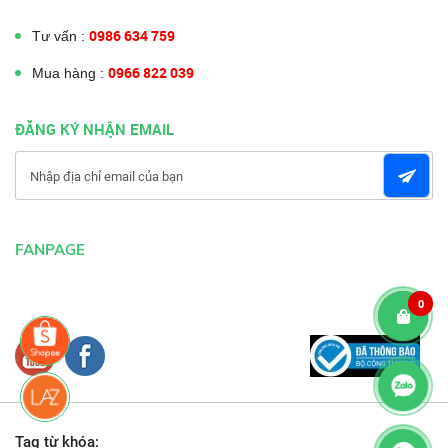
0986 634 759
Tư vấn :
0966 822 039
Mua hàng :
ĐĂNG KÝ NHẬN EMAIL
FANPAGE
0
Tag từ khóa: