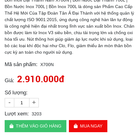
Bồn Inox Đại Thành Nằm X700N | Bồn Nước Đại Thành 700L |
Bồn Nước Inox 700L | Bồn Inox 700L là dòng sản Phẩm Cao Cấp
Thế Hệ Mới Của Tập Đoàn Tân Á Đại Thành với hệ thống quản lý
chất lượng ISO 9001:2015, ứng dụng công nghệ hàn lăn tự động
là công nghệ hiện đại nhất trong lĩnh vực sản xuất bồn Inox. Chân
bồn được làm từ Inox V3 siêu bền, chịu tải trọng lớn và chống oxi
hóa tối ưu. Nút thông hơi giúp giảm áp lực nước khi sử dụng, loại
bỏ các loại khí độc hại như Clo, Flo, giảm thiểu ăn mòn thân bồn
cực kỳ an toàn cho người sử dụng.
Mã sản phẩm:
X700N
2.910.000đ
Giá:
Số lượng:
-
+
Lượt xem:
3203
THÊM VÀO GIỎ HÀNG
MUA NGAY