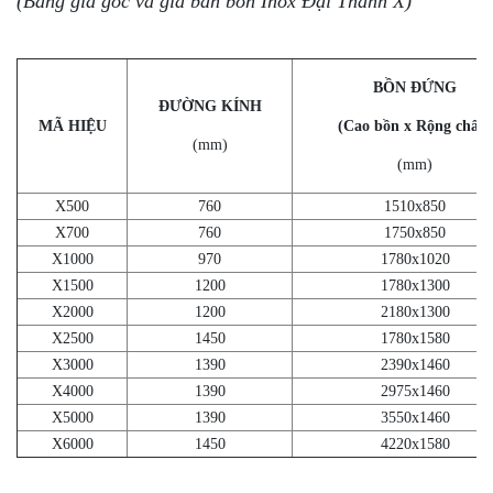
(Bảng giá gốc và giá bán bồn Inox Đại Thành X)
BỒN ĐỨNG
ĐƯỜNG KÍNH
MÃ HIỆU
(Cao bồn x Rộng chân)
(mm)
(mm)
X500
760
1510x850
X700
760
1750x850
X1000
970
1780x1020
X1500
1200
1780x1300
X2000
1200
2180x1300
X2500
1450
1780x1580
X3000
1390
2390x1460
X4000
1390
2975x1460
X5000
1390
3550x1460
X6000
1450
4220x1580