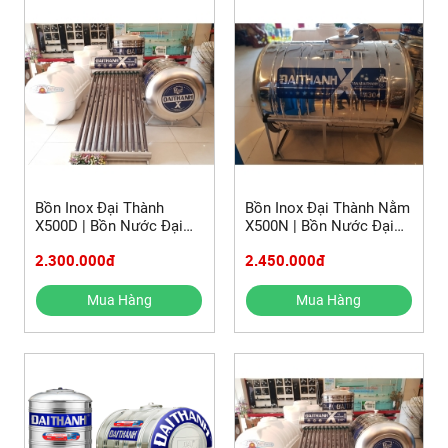
Bồn Inox Đại Thành
Bồn Inox Đại Thành Nằm
X500D | Bồn Nước Đại
X500N | Bồn Nước Đại
Thành 500L | Bồn Nước
Thành 500L | Bồn Nước
2.300.000đ
2.450.000đ
Inox 500L | Bồn Inox
Inox 500L | Bồn Inox
500L
500L
Mua Hàng
Mua Hàng