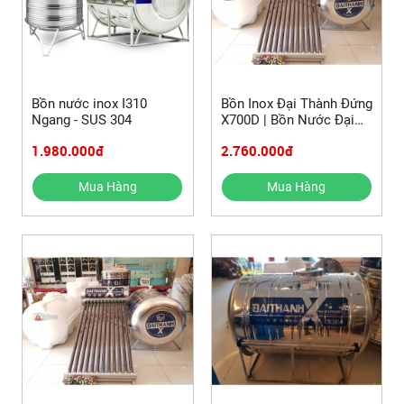
Bồn nước inox I310
Bồn Inox Đại Thành Đứng
Ngang - SUS 304
X700D | Bồn Nước Đại
Thành 700L | Bồn Nước
1.980.000đ
2.760.000đ
Inox 700L | Bồn Inox
700L
Mua Hàng
Mua Hàng