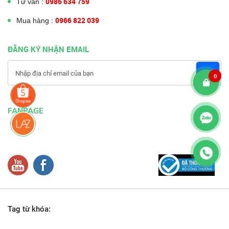
0986 634 759
Tư vấn :
0966 822 039
Mua hàng :
ĐĂNG KÝ NHẬN EMAIL
0
FANPAGE
Tag từ khóa: