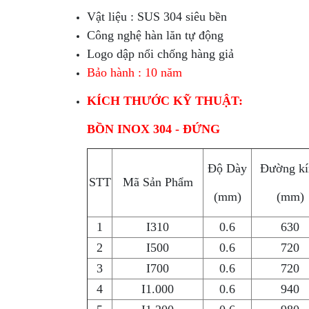
Vật liệu : SUS 304 siêu bền
Công nghệ hàn lăn tự động
Logo dập nổi chống hàng giả
Bảo hành : 10 năm
KÍCH THƯỚC KỸ THUẬT:
BỒN INOX 304 - ĐỨNG
Độ Dày
Đường kí
STT
Mã Sản Phẩm
(mm)
(mm)
1
I310
0.6
630
2
I500
0.6
720
3
I700
0.6
720
4
I1.000
0.6
940