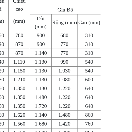
ều
Chiều
i
cao
Giá Đỡ
Dài
m)
(mm)
Rộng (mm)
Cao (mm)
(mm)
50
780
900
680
310
20
870
900
770
310
20
870
1.140
770
310
40
1.110
1.130
990
540
20
1.150
1.130
1.030
540
70
1.210
1.130
1.080
600
60
1.350
1.130
1.220
640
00
1.350
1.480
1.220
640
00
1.350
1.720
1.220
640
60
1.620
1.140
1.480
860
50
1.560
1.680
1.420
760