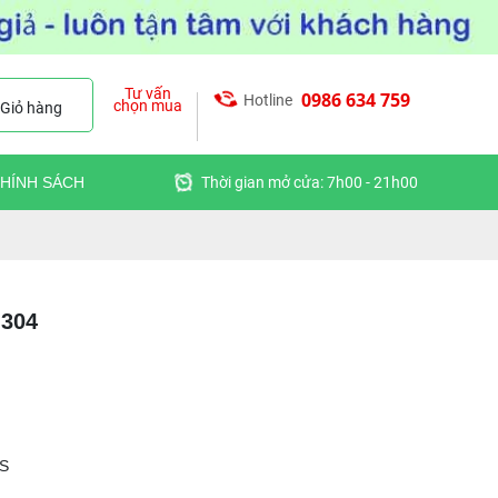
Tư vấn
0986 634 759
Hotline
chọn mua
Giỏ hàng
HÍNH SÁCH
Thời gian mở cửa: 7h00 - 21h00
 304
US