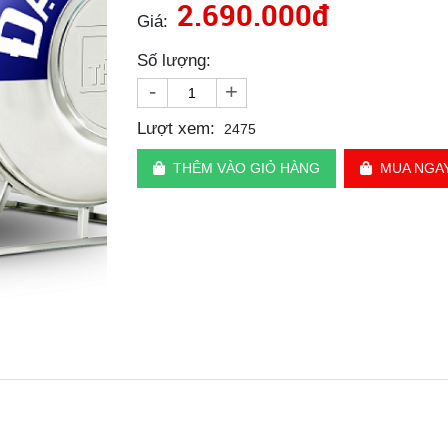
2.690.000đ
Giá:
Số lượng:
-
+
Lượt xem:
2475
THÊM VÀO GIỎ HÀNG
MUA NGA