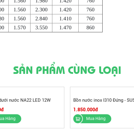
00
1.560
1.980
1.420
760
00
1.560
2.300
1.420
760
80
1.560
2.840
1.410
760
00
1.570
3.550
1.470
860
SẢN PHẨM CÙNG LOẠI
 dưới nước NA22 LED 12W
Bồn nước inox I310 Đứng - SU
0đ
1.850.000đ
ua Hàng
Mua Hàng