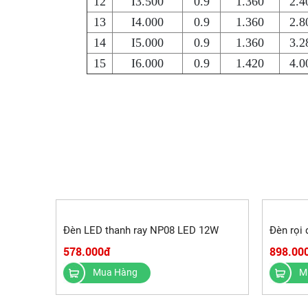
12
I3.500
0.9
1.360
2.4
13
I4.000
0.9
1.360
2.8
14
I5.000
0.9
1.360
3.2
15
I6.000
0.9
1.420
4.0
Đèn LED thanh ray NP08 LED 12W
Đèn rọi
578.000đ
898.00
Mua Hàng
M