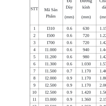
Độ
Đường
Chi
Dày
kính
dà
STT
Mã Sản
Phẩm
(mm)
(mm)
(m
1
I310
0.6
630
1.1
2
I500
0.6
720
1.2
3
I700
0.6
720
1.4
4
I1.000
0.6
940
1.4
5
I1.200
0.6
980
1.4
6
I1.300
0.6
1.030
1.5
7
I1.500
0.7
1.170
1.4
8
I2.000
0.9
1.170
1.8
9
I2.500
0.9
1.170
2.0
10
I2.500
0.9
1.420
1.5
11
I3.000
0.9
1.360
2.1