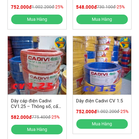
Dụng & Bảng Giá Mới
thông số kỹ thuật mới
752.000đ
548.000đ
1.002.200đ
-25%
730.100đ
-25%
Nhất
Mua Hàng
Mua Hàng
Dây cáp điện Cadivi
Dây điện Cadivi CV 1.5
CV1.25 – Thông số, cấu
752.000đ
1.002.200đ
-25%
tạo, bảng giá mới
582.000đ
775.400đ
-25%
Mua Hàng
Mua Hàng