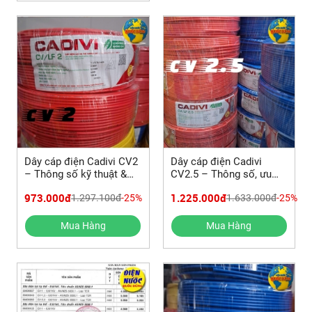
Dây cáp điện Cadivi CV2
Dây cáp điện Cadivi
– Thông số kỹ thuật &
CV2.5 – Thông số, ưu
giá mới
điểm & giá hiện tại
973.000đ
1.225.000đ
1.297.100đ
-25%
1.633.000đ
-25%
Mua Hàng
Mua Hàng