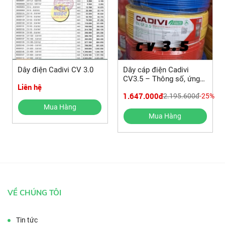
Dây điện Cadivi CV 3.0
Dây cáp điện Cadivi
CV3.5 – Thông số, ứng
Liên hệ
dụng và giá mới
1.647.000đ
2.195.600đ
-25%
Mua Hàng
Mua Hàng
VỀ CHÚNG TÔI
Tin tức