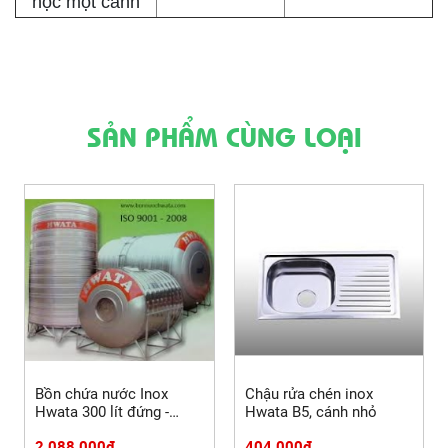
hộc một cánh
SẢN PHẨM CÙNG LOẠI
Bồn chứa nước Inox
Chậu rửa chén inox
Hwata 300 lít đứng -
Hwata B5, cánh nhỏ
đường kính 630
2.088.000đ
404.000đ