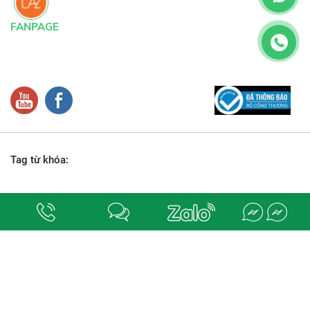
FANPAGE
Tag từ khóa:
Địa chỉ:
số 78-80, đường M1 (số 18), phường Bình Hưng Hòa, quận Bình Tân,
Tp. Hồ Chí Minh.
. Chịu trách nhiệm nội dung
ĐIỆN NƯỚC QUỐC DŨNG