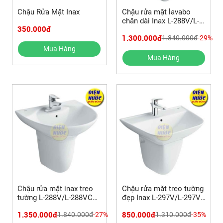
Chậu Rửa Mặt Inax
Chậu rửa mặt lavabo
chân dài Inax L-288V/L-
350.000đ
288VD & Vòi lavabo
1.300.000đ
1.840.000đ
-29%
AMV-90 tự động
Mua Hàng
Mua Hàng
Chậu rửa mặt inax treo
Chậu rửa mặt treo tường
tường L-288V/L-288VC+
đẹp Inax L-297V/L-297VC
vòi lavabo Inax LFV-
& Vòi lavabo LFV-2002S
1.350.000đ
850.000đ
1.840.000đ
-27%
1.310.000đ
-35%
1402S nóng lạnh