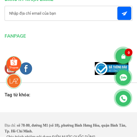
FANPAGE
0
Tag từ khóa:
Địa chỉ:
số 78-80, đường M1 (số 18), phường Bình Hưng Hòa, quận Bình Tân,
Tp. Hồ Chí Minh.
. Chịu trách nhiệm nội dung
ĐIỆN NƯỚC QUỐC DŨNG