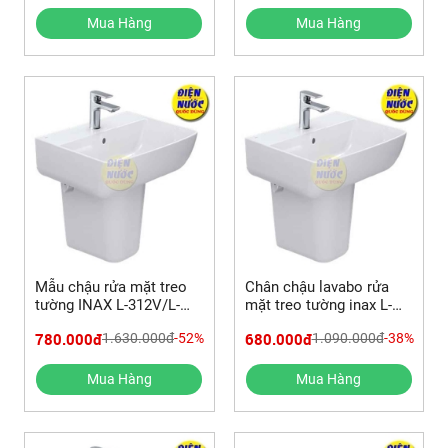
Mua Hàng
Mua Hàng
Mẫu chậu rửa mặt treo
Chân chậu lavabo rửa
tường INAX L-312V/L-
mặt treo tường inax L-
298VC chân ngắn &
298VC
780.000đ
680.000đ
1.630.000đ
-52%
1.090.000đ
-38%
REVIEW SẢN PHẨM
Mua Hàng
Mua Hàng