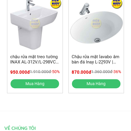
chậu rửa mặt treo tường
Chậu rửa mặt lavabo âm
INAX AL-312V/L-298VC
bàn đá Inax L-2293V |
chân ngắn & Vòi lavabo
HƯỚNG DẪN LẮP ĐẶT
950.000đ
870.000đ
1.910.000đ
-50%
1.360.000đ
-36%
LFV-612S
Mua Hàng
Mua Hàng
VỀ CHÚNG TÔI