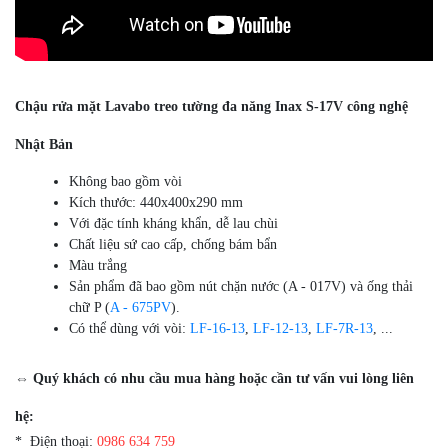
Chậu rửa mặt Lavabo treo tường đa năng Inax S-17V công nghệ
Nhật Bản
Không bao gồm vòi
Kích thước: 440x400x290 mm
Với đặc tính kháng khẩn, dễ lau chùi
Chất liệu sứ cao cấp, chống bám bẩn
Màu trắng​
Sản phẩm đã bao gồm nút chặn nước (A - 017V) và ống thải
chữ P (
A - 675PV
).
Có thể dùng với vòi:
LF-16-13
,
LF-12-13
,
LF-7R-13
, ...
⇔ Quý khách có nhu cầu mua hàng hoặc cần tư vấn vui lòng liên
hệ:
* Điện thoại:
0986 634 759