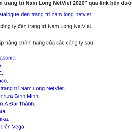
n trang trí Nam Long NetViet 2020" qua link bên dướ
talogue-den-trang-tri-nam-long-netviet
ông ty đèn trang trí Nam Long NetViet.
p hàng chính hãng của các công ty sau:
asonic.
.
.
co.
trang trí Nam Long NetViet.
 nhựa Bình Minh.
n Á Đại Thành.
ta.
ika.
 điện Vega.