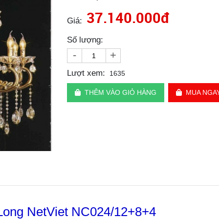
37.140.000đ
Giá:
Số lượng:
-
+
Lượt xem:
1635
THÊM VÀO GIỎ HÀNG
MUA NGA
Long NetViet NC024/12+8+4