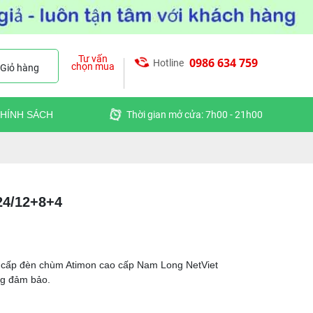
Tư vấn
0986 634 759
Hotline
chọn mua
Giỏ hàng
HÍNH SÁCH
Thời gian mở cửa: 7h00 - 21h00
4/12+8+4
 cấp đèn chùm Atimon cao cấp Nam Long NetViet
ng đảm bảo.