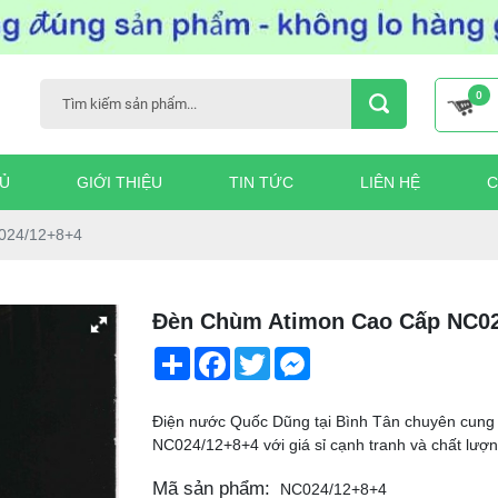
0
Ủ
GIỚI THIỆU
TIN TỨC
LIÊN HỆ
C
C024/12+8+4
Đèn Chùm Atimon Cao Cấp NC02
Share
Facebook
Twitter
Messenger
Điện nước Quốc Dũng tại Bình Tân chuyên cung
NC024/12+8+4 với giá sỉ cạnh tranh và chất lượ
Mã sản phẩm:
NC024/12+8+4