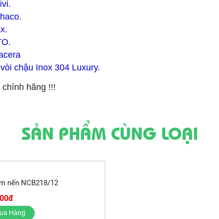
vi.
phaco.
x.
TO.
lacera
 vòi chậu Inox 304 Luxury.
chính hãng !!!
SẢN PHẨM CÙNG LOẠI
m nến NCB218/12
000đ
ua Hàng