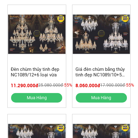
Đèn chùm thủy tinh đẹp
Giá đèn chùm bằng thủy
NC1089/12+6 loại vừa
tinh đẹp NC1089/10+5
loại nhỏ
11.290.000đ
8.060.000đ
25.080.000đ
-55%
17.900.000đ
-55%
Mua Hàng
Mua Hàng