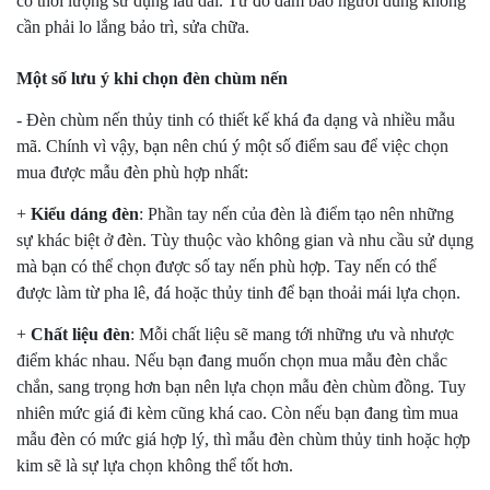
có thời lượng sử dụng lâu dài. Từ đó đảm bảo người dùng không
cần phải lo lắng bảo trì, sửa chữa.
Một số lưu ý khi chọn đèn chùm nến
- Đèn chùm nến thủy tinh có thiết kế khá đa dạng và nhiều mẫu
mã. Chính vì vậy, bạn nên chú ý một số điểm sau để việc chọn
mua được mẫu đèn phù hợp nhất:
+
Kiểu dáng đèn
: Phần tay nến của đèn là điểm tạo nên những
sự khác biệt ở đèn. Tùy thuộc vào không gian và nhu cầu sử dụng
mà bạn có thể chọn được số tay nến phù hợp. Tay nến có thể
được làm từ pha lê, đá hoặc thủy tinh để bạn thoải mái lựa chọn.
+
Chất liệu đèn
: Mỗi chất liệu sẽ mang tới những ưu và nhược
điểm khác nhau. Nếu bạn đang muốn chọn mua mẫu đèn chắc
chắn, sang trọng hơn bạn nên lựa chọn mẫu đèn chùm đồng. Tuy
nhiên mức giá đi kèm cũng khá cao. Còn nếu bạn đang tìm mua
mẫu đèn có mức giá hợp lý, thì mẫu đèn chùm thủy tinh hoặc hợp
kim sẽ là sự lựa chọn không thể tốt hơn.