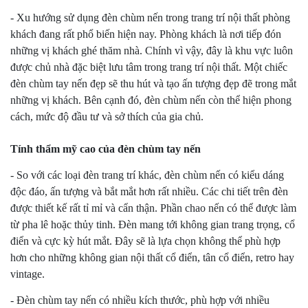
- Xu hướng sử dụng đèn chùm nến trong trang trí nội thất phòng
khách đang rất phổ biến hiện nay. Phòng khách là nơi tiếp đón
những vị khách ghé thăm nhà. Chính vì vậy, đây là khu vực luôn
được chủ nhà đặc biệt lưu tâm trong trang trí nội thất. Một chiếc
đèn chùm tay nến đẹp sẽ thu hút và tạo ấn tượng đẹp đẽ trong mắt
những vị khách. Bên cạnh đó, đèn chùm nến còn thể hiện phong
cách, mức độ đầu tư và sở thích của gia chủ.
Tính thẩm mỹ cao của đèn chùm tay nến
- So với các loại đèn trang trí khác, đèn chùm nến có kiểu dáng
độc đáo, ấn tượng và bắt mắt hơn rất nhiều. Các chi tiết trên đèn
được thiết kế rất tỉ mỉ và cẩn thận. Phần chao nến có thể được làm
từ pha lê hoặc thủy tinh. Đèn mang tới không gian trang trọng, cổ
điển và cực kỳ hút mắt. Đây sẽ là lựa chọn không thể phù hợp
hơn cho những không gian nội thất cổ điển, tân cổ điển, retro hay
vintage.
- Đèn chùm tay nến có nhiều kích thước, phù hợp với nhiều