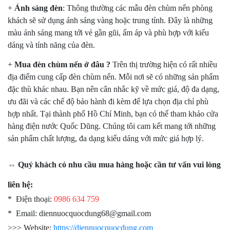
+
Ánh sáng đèn
: Thông thường các mẫu đèn chùm nến phòng
khách sẽ sử dụng ánh sáng vàng hoặc trung tính. Đây là những
màu ánh sáng mang tới vẻ gần gũi, ấm áp và phù hợp với kiểu
dáng và tính năng của đèn.
+
Mua đèn chùm nến ở đâu ?
Trên thị trường hiện có rất nhiều
địa điểm cung cấp đèn chùm nến. Mỗi nơi sẽ có những sản phẩm
đặc thù khác nhau. Bạn nên cân nhắc kỹ về mức giá, độ đa dạng,
ưu đãi và các chế độ bảo hành đi kèm để lựa chọn địa chỉ phù
hợp nhất. Tại thành phố Hồ Chí Minh, bạn có thể tham khảo cửa
hàng điện nước Quốc Dũng. Chúng tôi cam kết mang tới những
sản phẩm chất lượng, đa dạng kiểu dáng với mức giá hợp lý.
⇔ Quý khách có nhu cầu mua hàng hoặc cần tư vấn vui lòng
liên hệ:
* Điện thoại:
0986 634 759
* Email: diennuocquocdung68@gmail.com
>>> Website:
https://diennuocquocdung.com