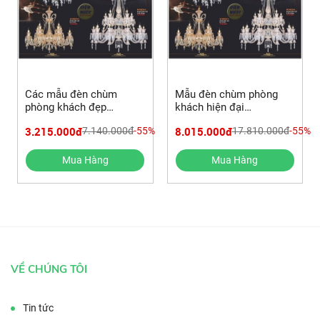
Các mẫu đèn chùm
Mẫu đèn chùm phòng
phòng khách đẹp
khách hiện đại
NC143/8 giá rẽ
NC143/12+6
3.215.000đ
8.015.000đ
7.140.000đ
-55%
17.810.000đ
-55%
Mua Hàng
Mua Hàng
VỀ CHÚNG TÔI
Tin tức