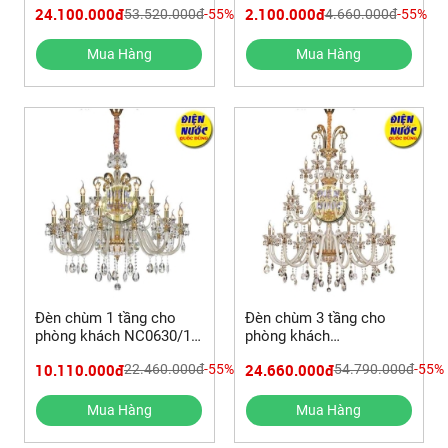
24.100.000đ
2.100.000đ
53.520.000đ
-55%
4.660.000đ
-55%
Mua Hàng
Mua Hàng
Đèn chùm 1 tầng cho
Đèn chùm 3 tầng cho
phòng khách NC0630/12
phòng khách
+ 6
NC0630/15+10+5
10.110.000đ
24.660.000đ
22.460.000đ
-55%
54.790.000đ
-55%
Mua Hàng
Mua Hàng