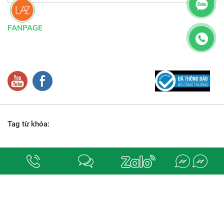
FANPAGE
Tag từ khóa:
Địa chỉ:
số 78-80, đường M1 (số 18), phường Bình Hưng Hòa, quận Bình Tân,
Tp. Hồ Chí Minh.
. Chịu trách nhiệm nội dung
ĐIỆN NƯỚC QUỐC DŨNG