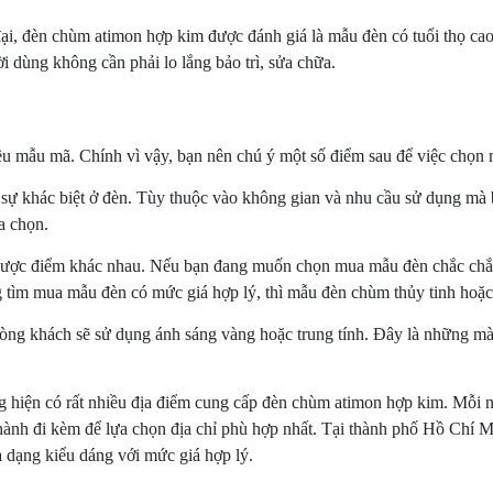
 đại, đèn chùm atimon hợp kim được đánh giá là mẫu đèn có tuổi thọ c
i dùng không cần phải lo lắng bảo trì, sửa chữa.
ều mẫu mã. Chính vì vậy, bạn nên chú ý một số điểm sau để việc chọ
 sự khác biệt ở đèn. Tùy thuộc vào không gian và nhu cầu sử dụng mà 
a chọn.
 nhược điểm khác nhau. Nếu bạn đang muốn chọn mua mẫu đèn chắc chắ
tìm mua mẫu đèn có mức giá hợp lý, thì mẫu đèn chùm thủy tinh hoặc h
ng khách sẽ sử dụng ánh sáng vàng hoặc trung tính. Đây là những màu
ng hiện có rất nhiều địa điểm cung cấp đèn chùm atimon hợp kim. Mỗi 
 hành đi kèm để lựa chọn địa chỉ phù hợp nhất. Tại thành phố Hồ Chí
 dạng kiểu dáng với mức giá hợp lý.