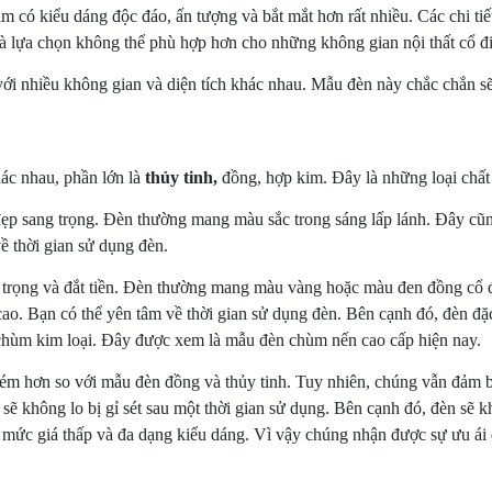
m có kiểu dáng độc đáo, ấn tượng và bắt mắt hơn rất nhiều. Các chi tiết
là lựa chọn không thể phù hợp hơn cho những không gian nội thất cổ điể
ới nhiều không gian và diện tích khác nhau. Mẫu đèn này chắc chắn s
hác nhau, phần lớn là
thủy tinh,
đồng, hợp kim. Đây là những loại chất 
 đẹp sang trọng. Đèn thường mang màu sắc trong sáng lấp lánh. Đây cũ
ề thời gian sử dụng đèn.
ng trọng và đắt tiền. Đèn thường mang màu vàng hoặc màu đen đồng cổ
o. Bạn có thể yên tâm về thời gian sử dụng đèn. Bên cạnh đó, đèn đặc
chùm kim loại. Đây được xem là mẫu đèn chùm nến cao cấp hiện nay.
kém hơn so với mẫu đèn đồng và thủy tinh. Tuy nhiên, chúng vẫn đảm 
 sẽ không lo bị gỉ sét sau một thời gian sử dụng. Bên cạnh đó, đèn sẽ
mức giá thấp và đa dạng kiểu dáng. Vì vậy chúng nhận được sự ưu ái đặ