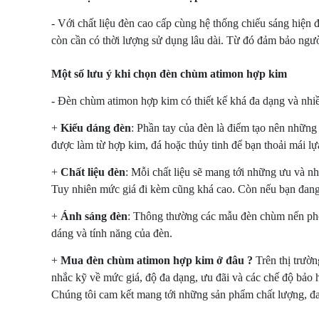
- Với chất liệu đèn cao cấp cùng hệ thống chiếu sáng hiện
còn cần có thời lượng sử dụng lâu dài. Từ đó đảm bảo ngườ
Một số lưu ý khi chọn đèn chùm atimon hợp kim
- Đèn chùm atimon hợp kim có thiết kế khá đa dạng và nhi
+
Kiểu dáng đèn
: Phần tay của đèn là điểm tạo nên những
được làm từ hợp kim, đá hoặc thủy tinh để bạn thoải mái lự
+
Chất liệu đèn
: Mỗi chất liệu sẽ mang tới những ưu và
Tuy nhiên mức giá đi kèm cũng khá cao. Còn nếu bạn đang 
+
Ánh sáng đèn
: Thông thường các mẫu đèn chùm nến phò
dáng và tính năng của đèn.
+
Mua đèn chùm atimon hợp kim ở đâu ?
Trên thị trườ
nhắc kỹ về mức giá, độ đa dạng, ưu đãi và các chế độ bảo
Chúng tôi cam kết mang tới những sản phẩm chất lượng, đa