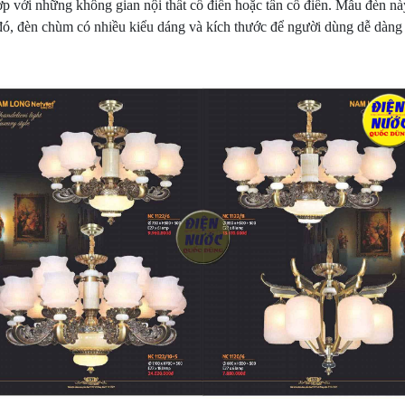
ợp với những không gian nội thất cổ điển hoặc tân cổ điển. Mẫu đèn nà
h đó, đèn chùm có nhiều kiểu dáng và kích thước để người dùng dễ dàng