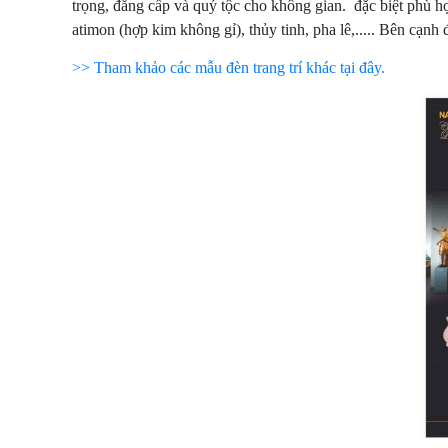
trọng, đẳng cấp và quý tộc cho không gian. đặc biệt phù h
atimon (hợp kim không gỉ), thủy tinh, pha lê,..... Bên cạn
>> Tham khảo các mẫu đèn trang trí khác tại đây.