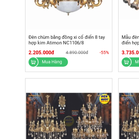
Đèn chùm bằng đồng xi cổ điển 8 tay
Mẫu đèn
hợp kim Atimon NC1106/8
điển hợ
2.205.000đ
3.735.
4.890.000đ
-55%
Mua Hàng
M