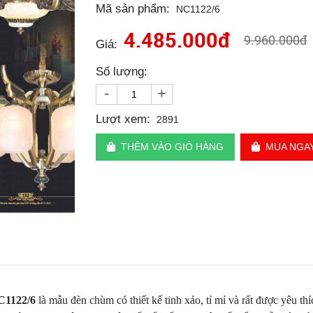
Mã sản phẩm:
NC1122/6
4.485.000đ
9.960.000đ
Giá:
Số lượng:
-
+
Lượt xem:
2891
THÊM VÀO GIỎ HÀNG
MUA NGA
NC1122/6
là mẫu đèn chùm có thiết kế tinh xảo, tỉ mỉ và rất được yêu t