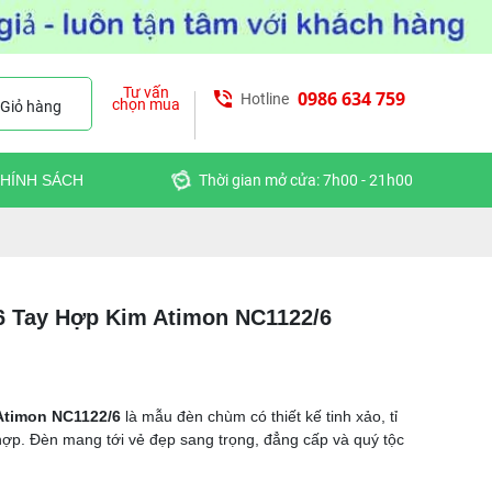
Tư vấn
0986 634 759
Hotline
chọn mua
Giỏ hàng
HÍNH SÁCH
Thời gian mở cửa: 7h00 - 21h00
6 Tay Hợp Kim Atimon NC1122/6
 Atimon NC1122/6
là mẫu đèn chùm có thiết kế tinh xảo, tỉ
 hợp. Đèn mang tới vẻ đẹp sang trọng, đẳng cấp và quý tộc