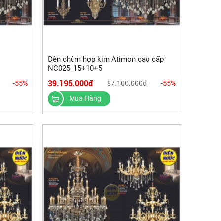
Đèn chùm hợp kim Atimon cao cấp
NC025_15+10+5
39.195.000đ
-55%
87.100.000đ
-55%
Mua Hàng