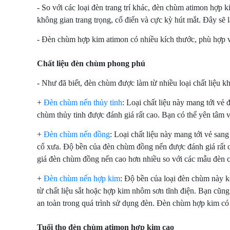
- So với các loại đèn trang trí khác, đèn chùm atimon hợp ki
không gian trang trọng, cổ điển và cực kỳ hút mắt. Đây sẽ 
- Đèn chùm hợp kim atimon có nhiều kích thước, phù hợp v
Chất liệu đèn chùm phong phú
- Như đã biết, đèn chùm được làm từ nhiều loại chất liệu k
+
Đèn chùm nến thủy tinh
: Loại chất liệu này mang tới vẻ
chùm thủy tinh được đánh giá rất cao. Bạn có thể yên tâm v
+
Đèn chùm nến đồng
: Loại chất liệu này mang tới vẻ sa
cổ xưa. Độ bền của đèn chùm đồng nến được đánh giá rất ca
giá đèn chùm đồng nến cao hơn nhiều so với các mẫu đèn 
+
Đèn chùm nến hợp kim
: Độ bền của loại đèn chùm này 
từ chất liệu sắt hoặc hợp kim nhôm sơn tĩnh điện. Bạn cũng
an toàn trong quá trình sử dụng đèn. Đèn chùm hợp kim có 
Tuổi thọ đèn chùm atimon hợp kim cao