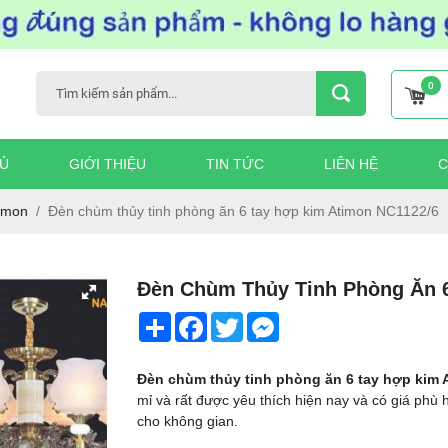
0
Ủ
GIỚI THIỆU
TIN TỨC
LIÊN HỆ
C
imon
Đèn chùm thủy tinh phòng ăn 6 tay hợp kim Atimon NC1122/6
Đèn Chùm Thủy Tinh Phòng Ăn 
Share
Facebook
Twitter
Messenger
Đèn chùm thủy tinh phòng ăn 6 tay hợp kim
mỉ và rất được yêu thích hiện nay và có giá phù
cho không gian.