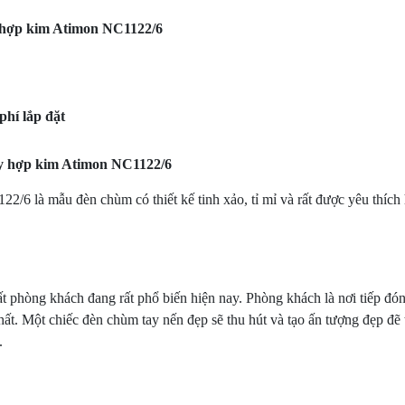
y hợp kim Atimon NC1122/6
hí lắp đặt
ay hợp kim Atimon NC1122/6
/6 là mẫu đèn chùm có thiết kế tinh xảo, tỉ mỉ và rất được yêu thích
ất phòng khách đang rất phổ biến hiện nay. Phòng khách là nơi tiếp đó
 thất. Một chiếc đèn chùm tay nến đẹp sẽ thu hút và tạo ấn tượng đẹp 
.