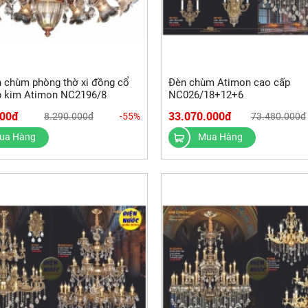
 chùm phòng thờ xi đồng cổ
Đèn chùm Atimon cao cấp
p kim Atimon NC2196/8
NC026/18+12+6
000đ
33.070.000đ
8.290.000đ
-55%
73.480.000đ
ua Hàng
Mua Hàng