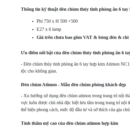
Thông tin kỹ thuật đèn chùm thủy tinh phòng ăn 6 ta
Phi 750 x H 500 +500
E27 x 6 lamp
Giá trên chưa bao gồm VAT & bóng đèn & chi p
Ưu điểm nổi bật của đèn chùm thủy tinh phòng ăn 6 t
- Đèn chùm thủy tinh phòng ăn 6 tay hợp kim Atimon NC1122
tộc cho không gian.
Đèn chùm Atimon - Mẫu đèn chùm phòng khách đẹp
- Xu hướng sử dụng đèn chùm atimon trong trang trí nội th
vực luôn được chủ nhà đặc biệt lưu tâm trong trang trí nội
thể hiện phong cách, mức độ đầu tư và sở thích của gia chủ
Tính thẩm mỹ cao của đèn chùm atimon hợp kim