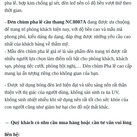
pha lê, hợp kim chống gỉ sét, đèn led nên có độ bền vượt thử theo
thời gian.
-
Đèn chùm pha lê cầu thang NC8007A
đang được ưa chuộng
để trang trí phòng khách hiện nay, với độ bền cao và mẫu mã
phong phú, kiểu dáng đa dạng, đáp ứng được những yêu cầu cao
nhất của khách hàng về thẩm mỹ.
- Mẫu đèn chùm pha lê giá rẻ là sản phẩm đèn trang trí được rất
nhiều người lựa chọn làm điểm nổi bật cho phòng khách, khách
sạn, phòng tiệc cưới, phòng hội nghị,… Đèn chùm Pha lê cao cấp
mang lại ấn tượng riêng cho không gian của bạn.
- Được sử dụng bóng đèn led hiện đại và siêu sáng nên rất thân
thiện với thị giác của người dùng, không sản sinh ra tia UV,
không sinh nhiệt nhiều khi sử dụng nên rất tốt cho sức khỏe của
con người cũng như giảm hư hại cho đồ nội thất khác.
⇔ Quý khách có nhu cầu mua hàng hoặc cần tư vấn vui lòng
liên hệ: