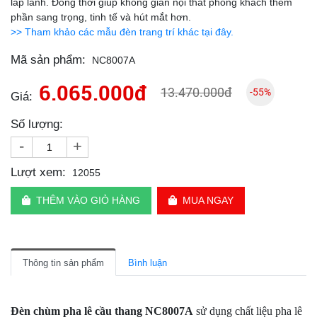
lấp lánh. Đồng thời giúp không gian nội thất phòng khách thêm
phần sang trọng, tinh tế và hút mắt hơn.
>> Tham khảo các mẫu đèn trang trí khác tại đây.
Mã sản phẩm:
NC8007A
6.065.000đ
13.470.000đ
-55%
Giá:
Số lượng:
-
+
Lượt xem:
12055
THÊM VÀO GIỎ HÀNG
MUA NGAY
Thông tin sản phẩm
Bình luận
Đèn chùm pha lê cầu thang NC8007A
sử dụng chất liệu pha lê