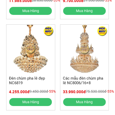
11.985.000đ
9.700.000đ
26.630.000đ
-55%
21.550.000đ
-55%
Mua Hàng
Mua Hàng
Đèn chùm pha lê đẹp
Các mẫu đèn chùm pha
NC6819
lê NC8006/16+8
4.255.000đ
33.990.000đ
9.450.000đ
-55%
75.530.000đ
-55%
Mua Hàng
Mua Hàng