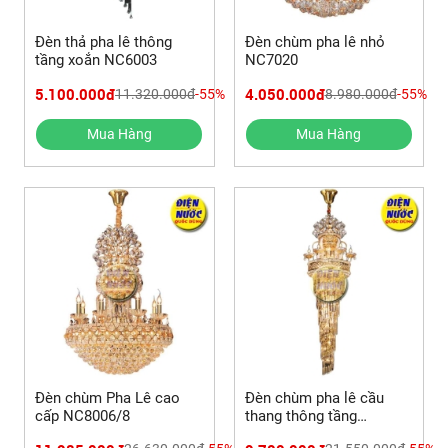
Đèn thả pha lê thông
Đèn chùm pha lê nhỏ
tầng xoắn NC6003
NC7020
5.100.000đ
4.050.000đ
11.320.000đ
-55%
8.980.000đ
-55%
Mua Hàng
Mua Hàng
Đèn chùm Pha Lê cao
Đèn chùm pha lê cầu
cấp NC8006/8
thang thông tầng
NC99153