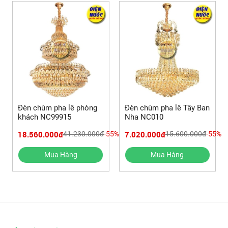
Đèn chùm pha lê phòng
Đèn chùm pha lê Tây Ban
khách NC99915
Nha NC010
18.560.000đ
7.020.000đ
41.230.000đ
-55%
15.600.000đ
-55%
Mua Hàng
Mua Hàng