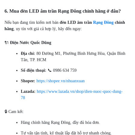
6. Mua đèn LED âm trần Rạng Đông chính hãng ở đâu?
Nếu bạn đang tìm kiếm nơi bán
đèn LED âm trần
Rạng Đông
chính
hãng
, uy tín với giá cả hợp lý, hãy đến ngay:
🔌
Điện Nước Quốc Dũng
Địa chỉ:
80 Đường M1, Phường Bình Hưng Hòa, Quận Bình
Tân, TP. HCM
Số điện thoại:
📞 0986 634 759
Shopee:
https://shopee.vn/nhuanxuan
Lazada:
https://www.lazada.vn/shop/dien-nuoc-quoc-dung-
78
🔒 Cam kết:
Hàng chính hãng Rạng Đông, đầy đủ hóa đơn.
Tư vấn tận tình, kỹ thuật lắp đặt hỗ trợ nhanh chóng.