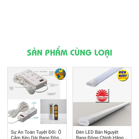
SẢN PHẨM CÙNG LOẠI
Sự An Toàn Tuyệt Đối: Ổ
Đèn LED Bán Nguyệt
Cắm Kéo Dài Rạng Đông
Rạng Đông Chính Hãng –