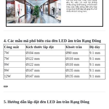
4. Các mẫu mã phổ biến của đèn LED âm trần Rạng Đông
Công suất
Kích thước lắp đặt
Khoét trần
Độ dày
7W
Ø104 mm
Ø90 mm
9.1 mm
7W
Ø122 mm
Ø110 mm
9.1 mm
9W
Ø122 mm
Ø110 mm
9.1 mm
9W
Ø147 mm
Ø135 mm
9.1 mm
12W
Ø147 mm
Ø135 mm
9.1 mm
5. Hướng dẫn lắp đặt đèn LED âm trần Rạng Đông