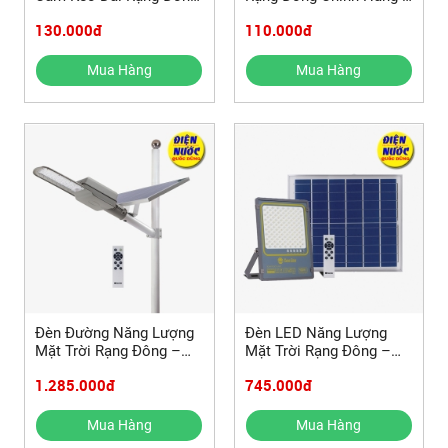
Chính Hãng – Bán Lẻ Tại
Giá Tốt, Bảo Hành Dài
130.000đ
110.000đ
Điện Nước Quốc Dũng
Hạn
Mua Hàng
Mua Hàng
Đèn Đường Năng Lượng
Đèn LED Năng Lượng
Mặt Trời Rạng Đông –
Mặt Trời Rạng Đông –
Tiết Kiệm 100% Điện
Chính Hãng, Chiếu Sáng
1.285.000đ
745.000đ
Năng
Tự Động
Mua Hàng
Mua Hàng