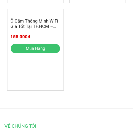
Ổ Cắm Thông Minh WiFi
Giá Tốt Tại TP.HCM –
Mua Ở Điện Nước Quốc
155.000đ
Dũng Bình Tân
Mua Hàng
VỀ CHÚNG TÔI