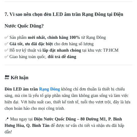
7. Vì sao nên chọn đèn LED âm trần Rạng Đông tại Điện
Nước Quốc Dũng?
✅ Sản phẩm
mới nhất, chính hãng 100%
từ Rạng Đông
✅
Giá tốt, ưu đãi đặc biệt
cho đơn hàng số lượng
✅ Hỗ trợ kỹ thuật và
lắp đặt nhanh chóng
tại khu vực TP.HCM
✅ Giao hàng toàn quốc,
đổi trả dễ dàng
🔚
Kết luận
Đèn LED âm trần
Rạng Đông
không chỉ đơn thuần là thiết bị chiếu
sáng, mà còn là yếu tố góp phần nâng tầm không gian sống và làm việc
hiện đại. Với hiệu suất cao, thiết kế tinh tế, tuổi thọ vượt trội, đây là lựa
chọn hoàn hảo cho mọi công trình.
📍 Mua ngay tại
Điện Nước Quốc Dũng – 80 Đường M1, P. Bình
Hưng Hòa, Q. Bình Tân
để được tư vấn chi tiết và nhận ưu đãi hấp
dẫn!