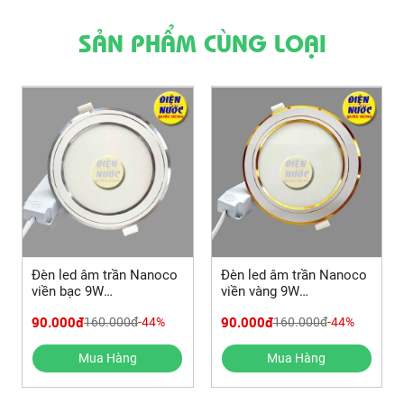
SẢN PHẨM CÙNG LOẠI
Đèn led âm trần Nanoco
Đèn led âm trần Nanoco
viền bạc 9W
viền vàng 9W
NSD096S110/094S110/093S110
NSD096G110/094G110/093G1
90.000đ
90.000đ
160.000đ
-44%
160.000đ
-44%
Mua Hàng
Mua Hàng