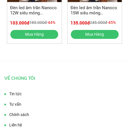
Đèn led âm trần Nanoco
Đèn led âm trần Nanoco
12W siêu mỏng
15W siêu mỏng
NSD1231/NSD1241/NSD1261
NSD1531/NSD1541/NSD1561
103.000đ
135.000đ
185.000đ
-44%
245.000đ
-45%
Mua Hàng
Mua Hàng
VỀ CHÚNG TÔI
Tin tức
Tư vấn
Chính sách
Liên hệ