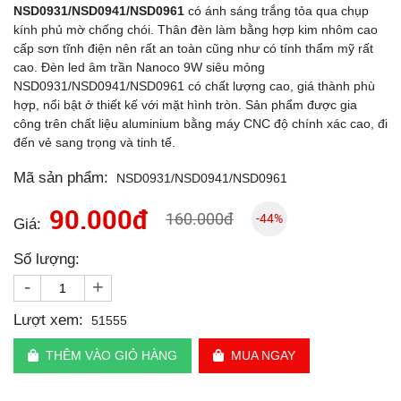
NSD0931/NSD0941/NSD0961
có ánh sáng trắng tỏa qua chụp
kính phủ mờ chống chói. Thân đèn làm bằng hợp kim nhôm cao
cấp sơn tĩnh điện nên rất an toàn cũng như có tính thẩm mỹ rất
cao. Đèn led âm trần Nanoco 9W siêu mỏng
NSD0931/NSD0941/NSD0961 có chất lượng cao, giá thành phù
hợp, nổi bật ở thiết kế với mặt hình tròn. Sản phẩm được gia
công trên chất liệu aluminium bằng máy CNC độ chính xác cao, đi
đến vẻ sang trọng và tinh tế.
Mã sản phẩm:
NSD0931/NSD0941/NSD0961
90.000đ
160.000đ
-44%
Giá:
Số lượng:
-
+
Lượt xem:
51555
THÊM VÀO GIỎ HÀNG
MUA NGAY