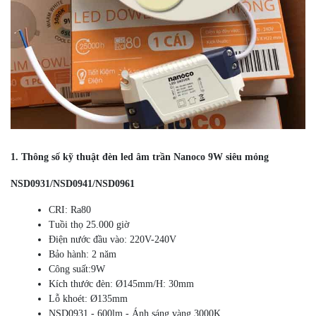
1. Thông số kỹ thuật đèn led âm trần Nanoco 9W siêu mỏng
NSD0931/NSD0941/NSD0961
CRI: Ra80
Tuồi thọ 25.000 giờ
Điện nước đầu vào: 220V-240V
Bảo hành: 2 năm
Công suất:9W
Kích thước đèn: Ø145mm/H: 30mm
Lỗ khoét: Ø135mm
NSD0931 - 600lm - Ánh sáng vàng 3000K