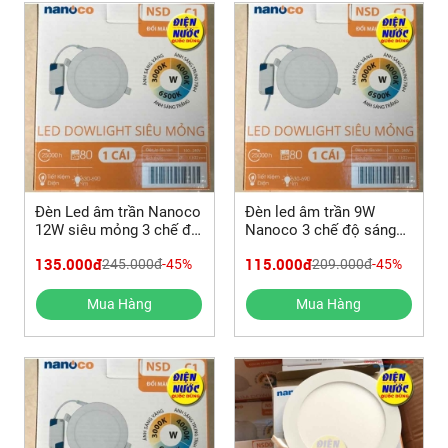
Đèn Led âm trần Nanoco
Đèn led âm trần 9W
12W siêu mỏng 3 chế độ
Nanoco 3 chế độ sáng
sáng NSD12C1
siêu mỏng NSD09C1
135.000đ
115.000đ
245.000đ
-45%
209.000đ
-45%
Mua Hàng
Mua Hàng