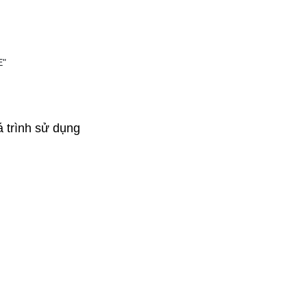
E"
á trình sử dụng