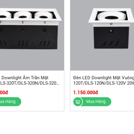
 Downlight Âm Trần Mặt
Đèn LED Downlight Mặt Vuông
LS-320T/DLS-320N/DLS-320V
120T/DLS-120N/DLS-120V 20
MPE
000đ
1.150.000đ
ua Hàng
Mua Hàng