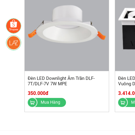
Đèn LED Downlight Âm Trần DLF-
Đèn LED
7T/DLF-7V 7W MPE
Vuông D
20Wx3 
350.000đ
3.414.
Mua Hàng
M