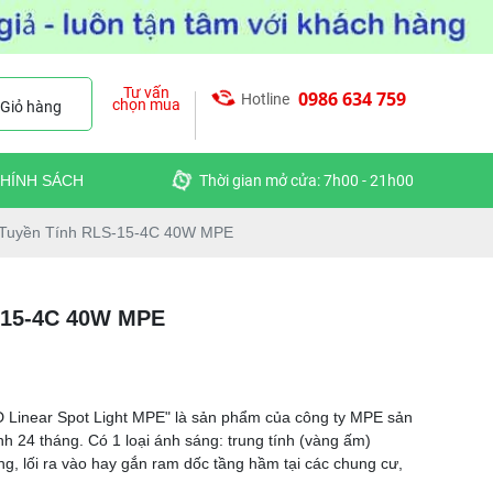
Tư vấn
0986 634 759
Hotline
chọn mua
Giỏ hàng
HÍNH SÁCH
Thời gian mở cửa: 7h00 - 21h00
 Tuyền Tính RLS-15-4C 40W MPE
-15-4C 40W MPE
inear Spot Light MPE" là sản phẩm của công ty MPE sản
 24 tháng. Có 1 loại ánh sáng: trung tính (vàng ấm)
ng, lối ra vào hay gắn ram dốc tầng hầm tại các chung cư,