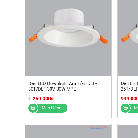
Đèn LED Downlight Âm Trần DLF-
Đèn LED
30T/DLF-30V 30W MPE
25T/DL
1.250.000đ
999.00
Mua Hàng
M