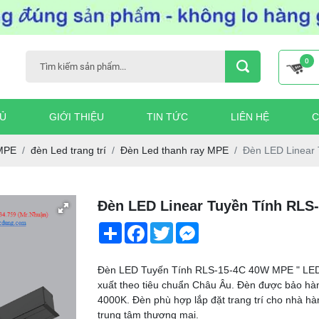
0
Ủ
GIỚI THIỆU
TIN TỨC
LIÊN HỆ
C
MPE
đèn Led trang trí
Đèn Led thanh ray MPE
Đèn LED Linear
Đèn LED Linear Tuyền Tính RLS
Share
Facebook
Twitter
Messenger
Đèn LED Tuyến Tính RLS-15-4C 40W MPE " LED L
xuất theo tiêu chuẩn Châu Âu. Đèn được bảo hành
4000K. Đèn phù hợp lắp đặt trang trí cho nhà hà
trung tâm thương mại.