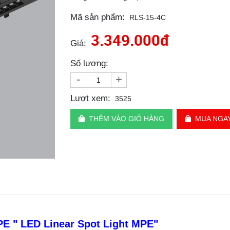
Mã sản phẩm:
RLS-15-4C
3.349.000đ
Giá:
Số lượng:
-
+
Lượt xem:
3525
THÊM VÀO GIỎ HÀNG
MUA NGA
E " LED Linear Spot Light MPE"