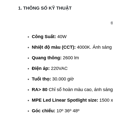
1. THÔNG SỐ KỸ THUẬT
Đ
Công Suất:
40W
Nhiệt độ màu (CCT):
4000K. Ánh sáng t
Quang thông:
2600 lm
Điện áp:
220VAC
Tuổi thọ:
30.000 giờ
RA> 80
Chỉ số hoàn màu cao, ánh sáng 
MPE Led Linear Spotlight size:
1500 x
Góc chiếu:
10º 36º 48º