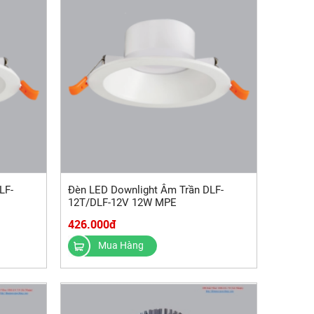
LF-
Đèn LED Downlight Âm Trần DLF-
12T/DLF-12V 12W MPE
426.000đ
Mua Hàng