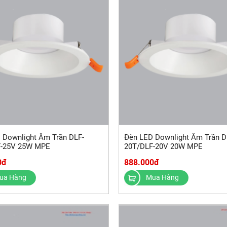
 Downlight Âm Trần DLF-
Đèn LED Downlight Âm Trần D
F-25V 25W MPE
20T/DLF-20V 20W MPE
0đ
888.000đ
ua Hàng
Mua Hàng