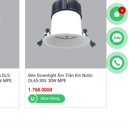
0
 DLS-
Đèn Downlight Âm Trần Kín Nước
W MPE
DL65-30V 30W MPE
1.768.000đ
Mua Hàng