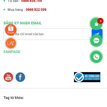
0986 634 759
Tư vấn :
0966 822 039
Mua hàng :
0
ĐĂNG KÝ NHẬN EMAIL
FANPAGE
Tag từ khóa: