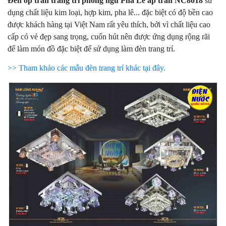
Đèn ốp trần trang trí phòng ngủ Pha Lê áp trần NC8018
sử
dụng chất liệu kim loại, hợp kim, pha lê... đặc biệt có độ bền cao
được khách hàng tại Việt Nam rất yêu thích, bởi vì chất liệu cao
cấp có vẻ đẹp sang trọng, cuốn hút nên được ứng dụng rộng rãi
để làm món đồ đặc biệt để sử dụng làm đèn trang trí.
>> Tham khảo các mẫu đèn trang trí khác tại đây.