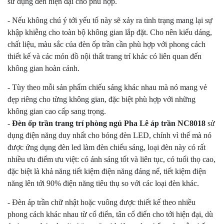
sử dụng đèn hiện đại cho phù hợp.
- Nếu không chú ý tới yếu tố này sẽ xảy ra tình trạng mang lại sự
khập khiễng cho toàn bộ không gian lắp đặt. Cho nên kiểu dáng,
chất liệu, màu sắc của đèn ốp trần cần phù hợp với phong cách
thiết kế và các món đồ nội thất trang trí khác có liên quan đến
không gian hoàn cảnh.
- Tùy theo mỗi sản phẩm chiếu sáng khác nhau mà nó mang vẻ
đẹp riêng cho từng không gian, đặc biệt phù hợp với những
không gian cao cấp sang trọng.
-
Đèn ốp trần trang trí phòng ngủ Pha Lê áp trần NC8018
sử
dụng điện năng duy nhất cho bóng đèn LED, chính vì thế mà nó
được ứng dụng đèn led làm đèn chiếu sáng, loại đèn này có rất
nhiều ưu điểm ưu việt: có ánh sáng tốt và liên tục, có tuổi thọ cao,
đặc biệt là khả năng tiết kiệm điện năng đáng nể, tiết kiệm điện
năng lên tới 90% điện năng tiêu thụ so với các loại đèn khác.
- Đèn áp trần chữ nhật hoặc vuông được thiết kế theo nhiều
phong cách khác nhau từ cổ điển, tân cổ điển cho tới hiện đại, dù