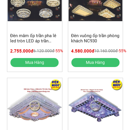
Đèn mâm ốp trần pha lê
Đèn vuông ốp trần phòng
led tròn LED áp trần
khách NC930
NC302
2.755.000đ
4.580.000đ
6.120.000đ
-55%
10.160.000đ
-55%
Mua Hàng
Mua Hàng