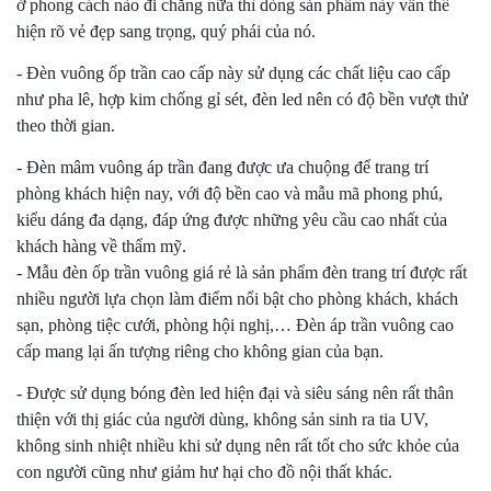
ở phong cách nào đi chăng nữa thì dòng sản phẩm này vẫn thể
hiện rõ vẻ đẹp sang trọng, quý phái của nó.
- Đèn vuông ốp trần cao cấp này sử dụng các chất liệu cao cấp
như pha lê, hợp kim chống gỉ sét, đèn led nên có độ bền vượt thử
theo thời gian.
- Đèn mâm vuông áp trần đang được ưa chuộng để trang trí
phòng khách hiện nay, với độ bền cao và mẫu mã phong phú,
kiểu dáng đa dạng, đáp ứng được những yêu cầu cao nhất của
khách hàng về thẩm mỹ.
- Mẫu đèn ốp trần vuông giá rẻ là sản phẩm đèn trang trí được rất
nhiều người lựa chọn làm điểm nổi bật cho phòng khách, khách
sạn, phòng tiệc cưới, phòng hội nghị,… Đèn áp trần vuông cao
cấp mang lại ấn tượng riêng cho không gian của bạn.
- Được sử dụng bóng đèn led hiện đại và siêu sáng nên rất thân
thiện với thị giác của người dùng, không sản sinh ra tia UV,
không sinh nhiệt nhiều khi sử dụng nên rất tốt cho sức khỏe của
con người cũng như giảm hư hại cho đồ nội thất khác.