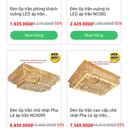
Đèn ốp trần phòng khách
Đèn ốp trần vuông to
vuông LED áp trần
LED áp trần NC082
NC7161
1.925.000đ
2.425.000đ
4.270.000đ
-55%
5.380.000đ
-55%
Mua Hàng
Mua Hàng
Đèn ốp trần chữ nhật Pha
Đèn ốp trần cao cấp chữ
Lê áp trần NC6099
nhật Pha Lê áp trần
NC9112C
6.930.000đ
7.345.000đ
15.400.000đ
-55%
16.310.000đ
-55%