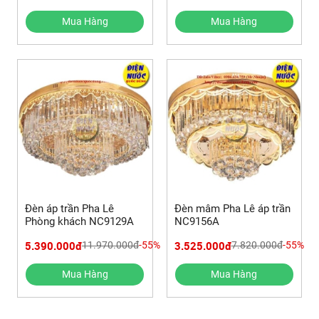
Mua Hàng
Mua Hàng
Đèn áp trần Pha Lê
Đèn mâm Pha Lê áp trần
Phòng khách NC9129A
NC9156A
5.390.000đ
3.525.000đ
11.970.000đ
-55%
7.820.000đ
-55%
Mua Hàng
Mua Hàng