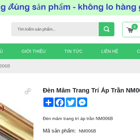
0
Ủ
GIỚI THIỆU
TIN TỨC
LIÊN HỆ
C
M006B
Đèn Mâm Trang Trí Áp Trần NM
Share
Facebook
Twitter
Messenger
Đèn mâm trang trí áp trần NM006B
Mã sản phẩm:
NM006B