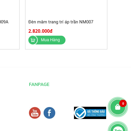
009A
Đèn mâm trang trí áp trần NM007
2.820.000đ
Mua Hàng
FANPAGE
0