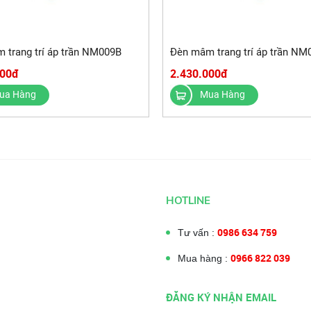
 trang trí áp trần NM009B
Đèn mâm trang trí áp trần NM
000đ
2.430.000đ
ua Hàng
Mua Hàng
HOTLINE
0986 634 759
Tư vấn :
0966 822 039
Mua hàng :
ĐĂNG KÝ NHẬN EMAIL