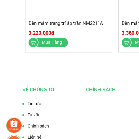
Đèn mâm trang trí áp trần NM2211A
Đèn mâm
3.220.000đ
3.360.
Mua Hàng
M
VỀ CHÚNG TÔI
CHÍNH SÁCH
Tin tức
Tư vấn
Chính sách
Liên hệ