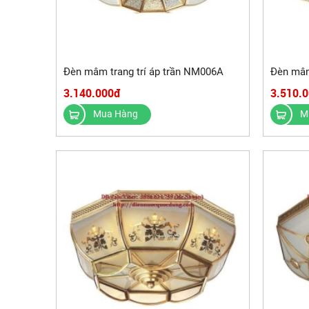
Đèn mâm trang trí áp trần NM006A
Đèn mâm
3.140.000đ
3.510.
Mua Hàng
M