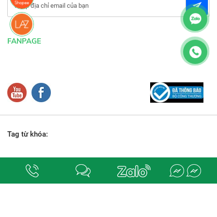
FANPAGE
Tag từ khóa:
Địa chỉ:
số 78-80, đường M1 (số 18), phường Bình Hưng Hòa, quận Bình Tân,
Tp. Hồ Chí Minh.
. Chịu trách nhiệm nội dung
ĐIỆN NƯỚC QUỐC DŨNG