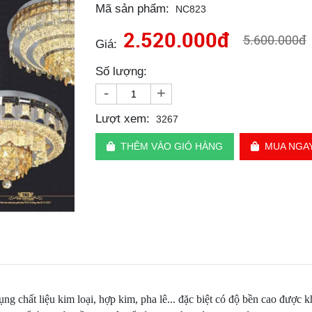
Mã sản phẩm:
NC823
2.520.000đ
5.600.000đ
Giá:
Số lượng:
-
+
Lượt xem:
3267
THÊM VÀO GIỎ HÀNG
MUA NGA
ụng chất liệu kim loại, hợp kim, pha lê... đặc biệt có độ bền cao được k