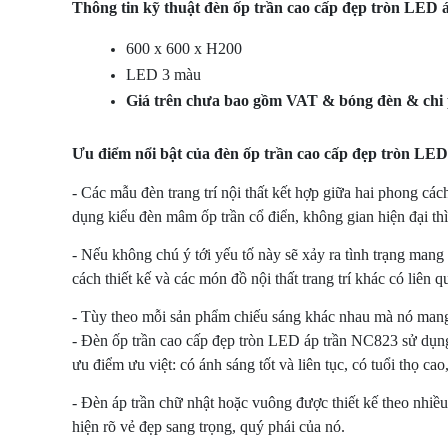
Thông tin kỹ thuật đèn ốp trần cao cấp đẹp tròn LED
600 x 600 x H200
LED 3 màu
Giá trên chưa bao gồm VAT & bóng đèn & chi p
Ưu điểm nổi bật của đèn ốp trần cao cấp đẹp tròn LE
- Các mẫu đèn trang trí nội thất kết hợp giữa hai phong các
dụng kiểu đèn mâm ốp trần cổ điển, không gian hiện đại th
- Nếu không chú ý tới yếu tố này sẽ xảy ra tình trạng mang
cách thiết kế và các món đồ nội thất trang trí khác có liên
- Tùy theo mỗi sản phẩm chiếu sáng khác nhau mà nó mang 
-
Đèn ốp trần cao cấp đẹp tròn LED áp trần NC823 sử dụng 
ưu điểm ưu việt: có ánh sáng tốt và liên tục, có tuổi thọ ca
- Đèn áp trần chữ nhật hoặc vuông được thiết kế theo nhiều
hiện rõ vẻ đẹp sang trọng, quý phái của nó.