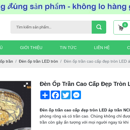
0
Ủ
GIỚI THIỆU
TIN TỨC
LIÊN HỆ
C
 ốp trần
Đèn ốp trần LED tròn
Đèn ốp trần cao cấp đẹp tròn LED 
Đèn Ốp Trần Cao Cấp Đẹp Tròn 
Share
Facebook
Twitter
Messenger
Đèn ốp trần cao cấp đẹp tròn LED áp trần N
phòng rộng và có trần cao. Chúng không chỉ được
trần còn gây ấn tượng với mọi người ngay từ kh