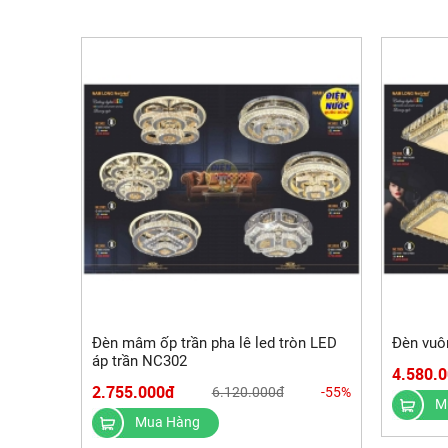
Đèn mâm ốp trần pha lê led tròn LED
Đèn vuô
áp trần NC302
4.580.
2.755.000đ
6.120.000đ
-55%
M
Mua Hàng