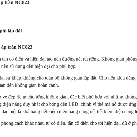
 áp trần NC823
hí lắp đặt
D áp trần NC823
h tân cổ điển và hiện đại tạo nên đường nét rất riêng. Không gian phòn
ì nên sử dụng đèn hiện đại cho phù hợp.
 lại sự khập khiễng cho toàn bộ không gian lắp đặt. Cho nên kiểu dáng,
 quan đến không gian hoàn cảnh.
vẻ đẹp riêng cho từng không gian, đặc biệt phù hợp với những không 
điện năng duy nhất cho bóng đèn LED, chính vì thế mà nó được ứng dụ
o, đặc biệt là khả năng tiết kiệm điện năng đáng nể, tiết kiệm điện năng 
 phong cách khác nhau từ cổ điển, tân cổ điển cho tới hiện đại, dù ở 