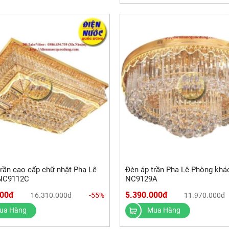
trần cao cấp chữ nhật Pha Lê
Đèn áp trần Pha Lê Phòng khá
 NC9112C
NC9129A
000đ
5.390.000đ
16.310.000đ
-55%
11.970.000đ
ua Hàng
Mua Hàng