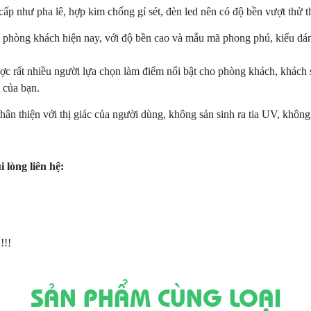
cấp như pha lê, hợp kim chống gỉ sét, đèn led nên có độ bền vượt thử th
í phòng khách hiện nay, với độ bền cao và mẫu mã phong phú, kiểu dá
được rất nhiều người lựa chọn làm điểm nổi bật cho phòng khách, khách
 của bạn.
hân thiện với thị giác của người dùng, không sản sinh ra tia UV, không
lòng liên hệ:
!!!
SẢN PHẨM CÙNG LOẠI