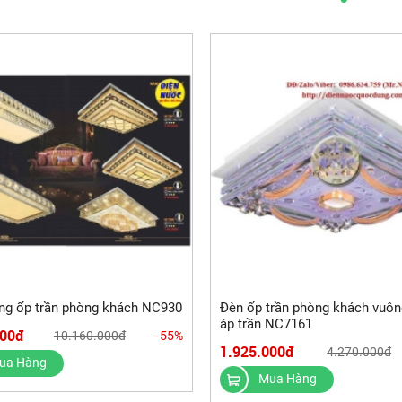
ng ốp trần phòng khách NC930
Đèn ốp trần phòng khách vuô
áp trần NC7161
000đ
10.160.000đ
-55%
1.925.000đ
4.270.000đ
ua Hàng
Mua Hàng