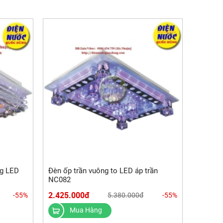
ng LED
Đèn ốp trần vuông to LED áp trần
NC082
2.425.000đ
-55%
5.380.000đ
-55%
Mua Hàng