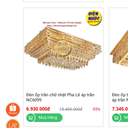
Đèn ốp trần chữ nhật Pha Lê áp trần
Đèn ốp 
NC6099
áp trần
6.930.000đ
7.345.
15.400.000đ
-55%
Mua Hàng
M