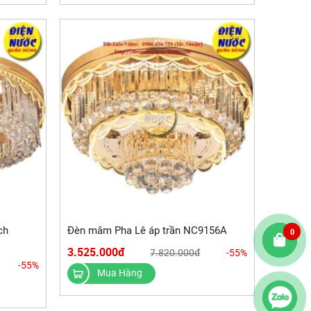
ch
Đèn mâm Pha Lê áp trần NC9156A
0
3.525.000đ
7.820.000đ
-55%
-55%
Mua Hàng