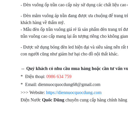
- Đèn vuông ốp trần cao cấp này sử dụng các chất liệu cao 
- Đèn mâm vuông áp trần đang được ưa chuộng để trang tr
khách hàng về thẩm mỹ.
- Mẫu đèn ốp trần vuông giá rẻ là sản phẩm đèn trang trí 
trần vuông cao cấp mang lại ấn tượng riêng cho không gian
- Được sử dụng bóng đèn led hiện đại và siêu sáng nên rất t
con người cũng như giảm hư hại cho đồ nội thất khác.
⇔ Quý khách có nhu cầu mua hàng hoặc cần tư vấn vui 
* Điện thoại:
0986 634 759
* Email: diennuocquocdung68@gmail.com
>>> Website:
https://diennuocquocdung.com
Điện Nước
Quốc Dũng
chuyên cung cấp hàng chính hãng 