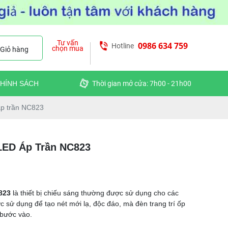
Tư vấn
0986 634 759
Hotline
chọn mua
Giỏ hàng
HÍNH SÁCH
Thời gian mở cửa: 7h00 - 21h00
áp trần NC823
LED Áp Trần NC823
C823
là thiết bị chiếu sáng thường được sử dụng cho các
 sử dụng để tạo nét mới lạ, độc đáo, mà đèn trang trí ốp
i bước vào.