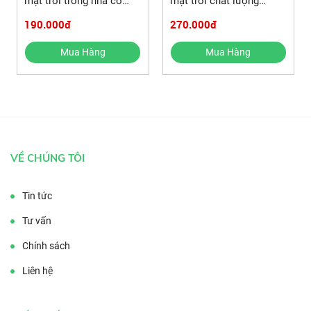
mặt trời trong nhà có
mặt trời chất lượng
điều khiển 50W
100W
190.000đ
270.000đ
Mua Hàng
Mua Hàng
VỀ CHÚNG TÔI
Tin tức
Tư vấn
Chính sách
Liên hệ