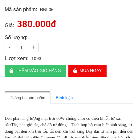
Mã sản phẩm:
ĐNL06
380.000đ
Giá:
Số lượng:
-
+
Lượt xem:
1093
THÊM VÀO GIỎ HÀNG
MUA NGAY
Thông tin sản phẩm
Bình luận
Đèn pha năng lượng mặt trời 60W chống chói có điều khiển từ xa,
bật/Tắt, hẹn giờ tắt, chế độ tự động... Tích hợp bộ cảm biến ánh sáng, tự
động bật đèn khi trời tối, tắt đèn khi trời sáng.Dây dài từ tám pin đến đèn
5m, có thể tháo dây để mang đèn đi các nơi thắp sáng tiện dụng, bật, tắt