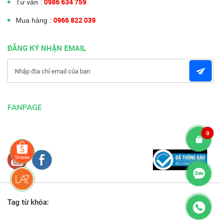
0986 634 759
Tư vấn :
0966 822 039
Mua hàng :
ĐĂNG KÝ NHẬN EMAIL
FANPAGE
0
Tag từ khóa: