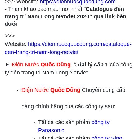
>>> Website:
https://diennuocquocdung.com
- Tham khảo các mẫu mới nhất "
Catalogue đèn
trang trí Nam Long NetViet 2020" qua link bên
dưới
>>>
Website:
https://diennuocquocdung.com/catalogue-
den-trang-tri-nam-long-netviet
►
Điện Nước
Quốc Dũng
là
đại lý cấp 1
của công
ty đèn trang trí Nam Long NetViet.
Điện Nước
Quốc Dũng
Chuyên cung cấp
hàng chính hãng của các công ty sau:
Tất cả các sản phẩm
công ty
Panasonic.
Tất cả các sản phẩm
công ty
Sino.