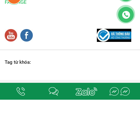
FANPAGE
Tag từ khóa:
Địa chỉ:
số 78-80, đường M1 (số 18), phường Bình Hưng Hòa, quận Bình Tân,
Tp. Hồ Chí Minh.
. Chịu trách nhiệm nội dung
ĐIỆN NƯỚC QUỐC DŨNG