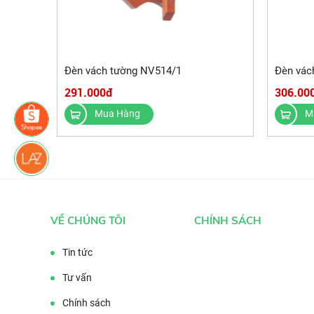
Đèn vách tường NV514/1
Đèn vác
291.000đ
306.00
Mua Hàng
M
VỀ CHÚNG TÔI
CHÍNH SÁCH
Tin tức
Tư vấn
Chính sách