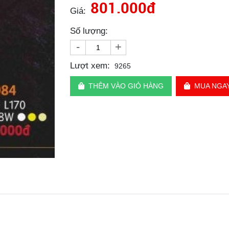
801.000đ
Giá:
Số lượng:
-
+
Lượt xem:
9265
THÊM VÀO GIỎ HÀNG
MUA NGA