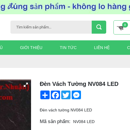
0
Ủ
GIỚI THIỆU
TIN TỨC
LIÊN HỆ
C
Đèn Vách Tường NV084 LED
Share
Facebook
Twitter
Messenger
Đèn vách tường NV084 LED
Mã sản phẩm:
NV084 LED