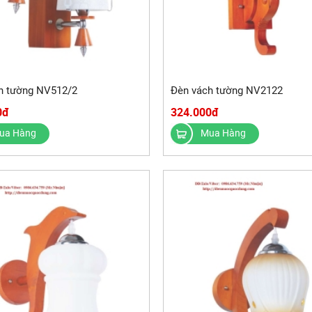
h tường NV512/2
Đèn vách tường NV2122
0đ
324.000đ
ua Hàng
Mua Hàng