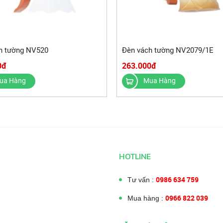
h tường NV520
Đèn vách tường NV2079/1E
0đ
263.000đ
ua Hàng
Mua Hàng
HOTLINE
0986 634 759
Tư vấn :
0966 822 039
Mua hàng :