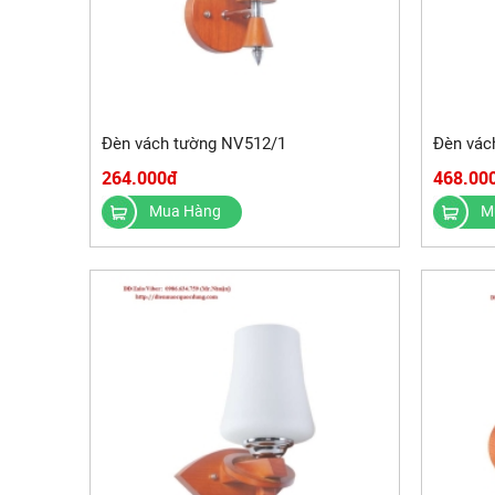
Đèn vách tường NV512/1
Đèn vác
264.000đ
468.00
Mua Hàng
M