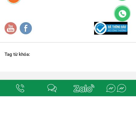
Tag từ khóa:
Địa chỉ:
số 78-80, đường M1 (số 18), phường Bình Hưng Hòa, quận Bình Tân,
Tp. Hồ Chí Minh.
. Chịu trách nhiệm nội dung
ĐIỆN NƯỚC QUỐC DŨNG