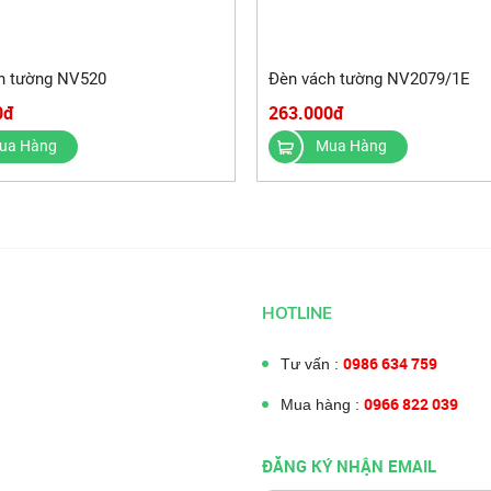
h tường NV520
Đèn vách tường NV2079/1E
0đ
263.000đ
ua Hàng
Mua Hàng
HOTLINE
0986 634 759
Tư vấn :
0966 822 039
Mua hàng :
ĐĂNG KÝ NHẬN EMAIL