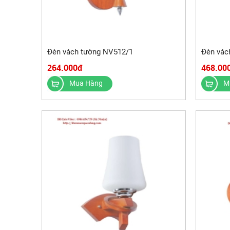
Đèn vách tường NV512/1
Đèn vác
264.000đ
468.00
Mua Hàng
M