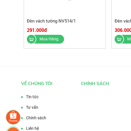
Đèn vách tường NV514/1
Đèn vác
291.000đ
306.00
Mua Hàng
M
VỀ CHÚNG TÔI
CHÍNH SÁCH
Tin tức
Tư vấn
Chính sách
Liên hệ