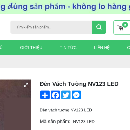
0
Ủ
GIỚI THIỆU
TIN TỨC
LIÊN HỆ
C
Đèn Vách Tường NV123 LED
Share
Facebook
Twitter
Messenger
Đèn vách tường NV123 LED
Mã sản phẩm:
NV123 LED