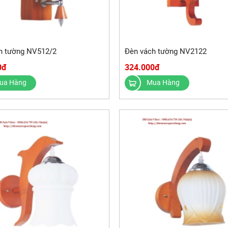
h tường NV512/2
Đèn vách tường NV2122
0đ
324.000đ
ua Hàng
Mua Hàng