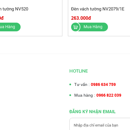
h tường NV520
Đèn vách tường NV2079/1E
0đ
263.000đ
ua Hàng
Mua Hàng
HOTLINE
0986 634 759
Tư vấn :
0966 822 039
Mua hàng :
ĐĂNG KÝ NHẬN EMAIL