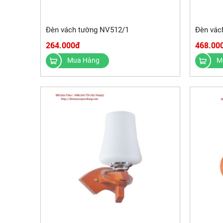
Đèn vách tường NV512/1
Đèn vác
264.000đ
468.00
Mua Hàng
M