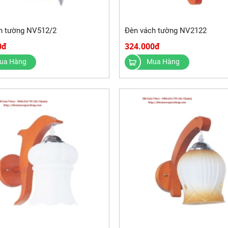
h tường NV512/2
Đèn vách tường NV2122
0đ
324.000đ
ua Hàng
Mua Hàng