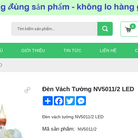
0
Ủ
GIỚI THIỆU
TIN TỨC
LIÊN HỆ
C
D
Đèn Vách Tường NV5011/2 LED
Share
Facebook
Twitter
Messenger
Đèn vách tường NV5011/2 LED
Mã sản phẩm:
NV5011/2