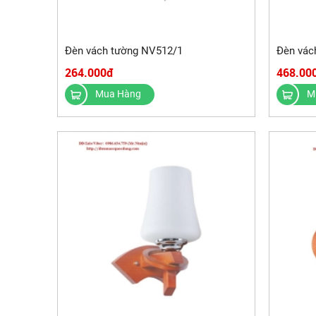
Đèn vách tường NV512/1
Đèn vác
264.000đ
468.00
Mua Hàng
M