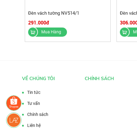
Đèn vách tường NV514/1
Đèn vác
291.000đ
306.00
Mua Hàng
M
VỀ CHÚNG TÔI
CHÍNH SÁCH
Tin tức
Tư vấn
Chính sách
Liên hệ