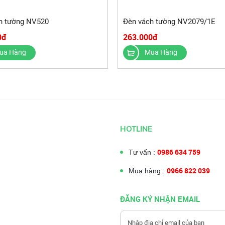
h tường NV520
Đèn vách tường NV2079/1E
0đ
263.000đ
ua Hàng
Mua Hàng
HOTLINE
0986 634 759
Tư vấn :
0966 822 039
Mua hàng :
ĐĂNG KÝ NHẬN EMAIL