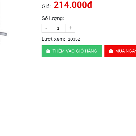
214.000đ
Giá:
Số lượng:
-
+
Lượt xem:
10352
THÊM VÀO GIỎ HÀNG
MUA NGA