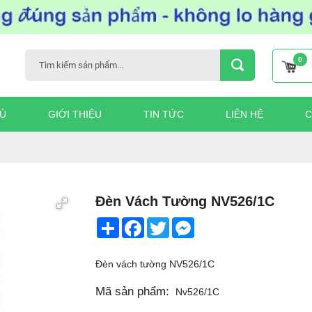
0
Ủ
GIỚI THIỆU
TIN TỨC
LIÊN HỆ
C
Đèn Vách Tường NV526/1C
Share
Facebook
Twitter
Messenger
Đèn vách tường NV526/1C
Mã sản phẩm:
Nv526/1C