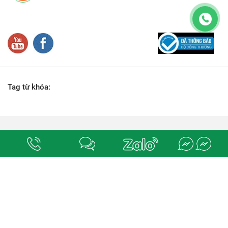
Tag từ khóa:
Địa chỉ:
số 78-80, đường M1 (số 18), phường Bình Hưng Hòa, quận Bình Tân,
Tp. Hồ Chí Minh.
. Chịu trách nhiệm nội dung
ĐIỆN NƯỚC QUỐC DŨNG