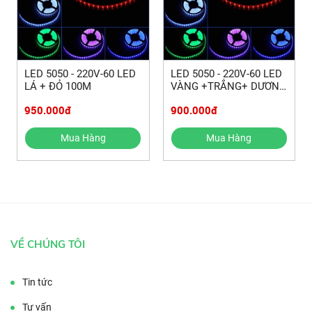
LED 5050 - 220V-60 LED
LED 5050 - 220V-60 LED
LÁ + ĐỎ 100M
VÀNG +TRẮNG+ DƯƠNG
100M
950.000đ
900.000đ
Mua Hàng
Mua Hàng
VỀ CHÚNG TÔI
Tin tức
Tư vấn