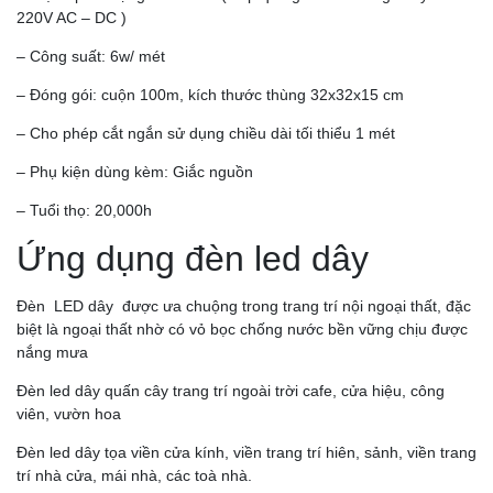
220V AC – DC )
– Công suất: 6w/ mét
– Đóng gói: cuộn 100m, kích thước thùng 32x32x15 cm
– Cho phép cắt ngắn sử dụng chiều dài tối thiểu 1 mét
– Phụ kiện dùng kèm: Giắc nguồn
– Tuổi thọ: 20,000h
Ứng dụng đèn led dây
Đèn LED dây được ưa chuộng trong trang trí nội ngoại thất, đặc
biệt là ngoại thất nhờ có vỏ bọc chống nước bền vững chịu được
nắng mưa
Đèn led dây quấn cây trang trí ngoài trời cafe, cửa hiệu, công
viên, vườn hoa
Đèn led dây tọa viền cửa kính, viền trang trí hiên, sảnh, viền trang
trí nhà cửa, mái nhà, các toà nhà.