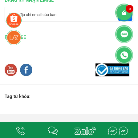
ĐĂNG KÝ NHẬN EMAIL
0
FANPAGE
Tag từ khóa:
Địa chỉ:
số 78-80, đường M1 (số 18), phường Bình Hưng Hòa, quận Bình Tân,
Tp. Hồ Chí Minh.