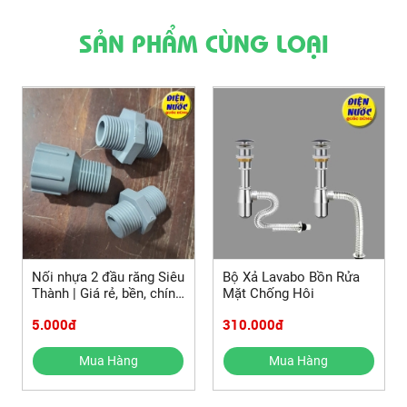
SẢN PHẨM CÙNG LOẠI
Nối nhựa 2 đầu răng Siêu
Bộ Xả Lavabo Bồn Rửa
Thành | Giá rẻ, bền, chính
Mặt Chống Hôi
hãng tại Bình Tân
5.000đ
310.000đ
Mua Hàng
Mua Hàng