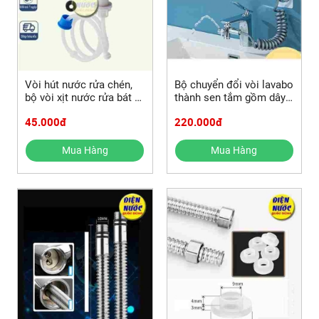
Vòi hút nước rửa chén,
Bộ chuyển đổi vòi lavabo
bộ vòi xịt nước rửa bát tự
thành sen tắm gồm dây
bơm hút dầu rửa bát và
sen và vòi sen tăng áp
45.000đ
220.000đ
các mẫu bộ hút khác
tiện dụng
Mua Hàng
Mua Hàng