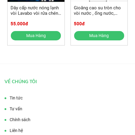
Dây cấp nước nóng lạnh
Gioăng cao su tròn cho
vòi Lavabo vòi rửa chén
vòi nước , ống nước,
và các mẫu dây cấp
khớp nối phi 21 và các
55.000đ
500đ
nước loại khác
mẫu ron ống nước khác
Mua Hàng
Mua Hàng
VỀ CHÚNG TÔI
Tin tức
Tư vấn
Chính sách
Liên hệ