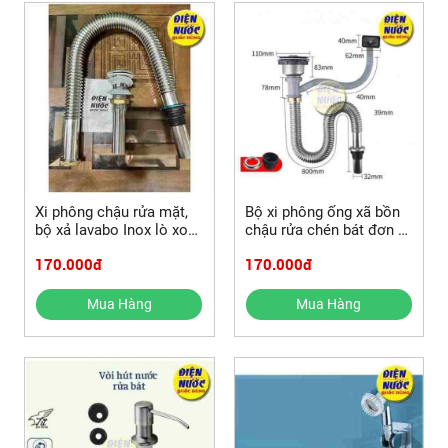
Xi phông chậu rửa mặt,
Bộ xi phông ống xã bồn
bộ xả lavabo Inox lò xo
chậu rửa chén bát đơn 1
bẻ được và các mẫu bộ
hộc Inox và các mẫu bộ
170.000đ
170.000đ
xã lavabo nhựa khác
xã chậu rửa chén khác
Mua Hàng
Mua Hàng