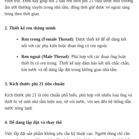
vượt trội. Điều này giúp nối 2 đầu ren inox phi 21 chịu được môi trường
ẩm ướt thường xuyên trong nhà tắm, đồng thời giữ được vẻ ngoài sáng
bóng theo thời gian.
2. Thiết kế ren thông minh
Ren trong (Female Thread)
: Được thiết kế để dễ dàng kết
nối với các phụ kiện hoặc đoạn ống có ren ngoài.
Ren ngoài (Male Thread)
: Phù hợp với các đoạn ống hoặc
thiết bị có ren trong. Thiết kế này đảm bảo kết nối chắc chắn,
kín nước và dễ dàng lắp đặt trong không gian nhà tắm.
3. Kích thước phi 21 tiêu chuẩn
Kích thước phi 21 là tiêu chuẩn phổ biến, phù hợp với nhiều loại ống và
thiết bị vệ sinh nhà tắm hiện nay, từ vòi nước, vòi sen đến hệ thống dẫn
nước nóng lạnh.
4. Dễ dàng lắp đặt và thay thế
Việc lắp đặt sản phẩm không yêu cầu kỹ thuật cao. Người dùng chỉ cần