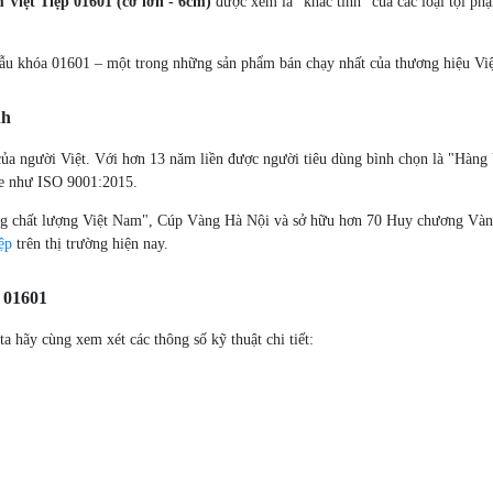
 Việt Tiệp 01601 (cỡ lớn - 6cm)
được xem là "khắc tinh" của các loại tội phạ
 mẫu khóa 01601 – một trong những sản phẩm bán chạy nhất của thương hiệu Việ
nh
âm của người Việt. Với hơn 13 năm liền được người tiêu dùng bình chọn là "Hà
he như ISO 9001:2015.
ng chất lượng Việt Nam", Cúp Vàng Hà Nội và sở hữu hơn 70 Huy chương Vàng 
ệp
trên thị trường hiện nay.
p 01601
ta hãy cùng xem xét các thông số kỹ thuật chi tiết: