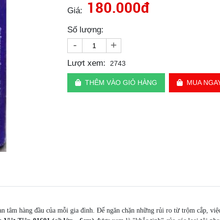
180.000đ
Giá:
Số lượng:
-
+
Lượt xem:
2743
THÊM VÀO GIỎ HÀNG
MUA NGA
uan tâm hàng đầu của mỗi gia đình. Để ngăn chặn những rủi ro từ trộm cắp, việ