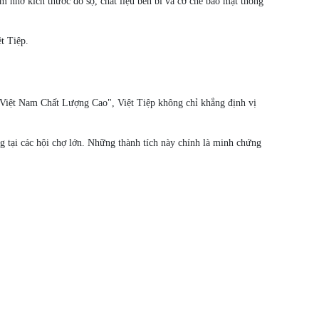
m nhờ kích thước đồ sộ, chất liệu bền bỉ và cơ chế bảo mật thông
t Tiệp.
ng Việt Nam Chất Lượng Cao", Việt Tiệp không chỉ khẳng định vị
tại các hội chợ lớn. Những thành tích này chính là minh chứng