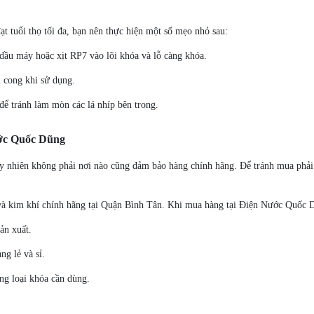
t tuổi thọ tối đa, bạn nên thực hiện một số mẹo nhỏ sau:
ầu máy hoặc xịt RP7 vào lõi khóa và lỗ càng khóa.
 cong khi sử dụng.
để tránh làm mòn các lá nhíp bên trong.
ước Quốc Dũng
 tuy nhiên không phải nơi nào cũng đảm bảo hàng chính hãng. Để tránh mua phả
ớc và kim khí chính hãng tại Quận Bình Tân. Khi mua hàng tại Điện Nước Quốc 
ản xuất.
ng lẻ và sỉ.
ng loại khóa cần dùng.