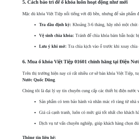
5. Cách bảo trì để ổ khóa luôn hoạt động như mới
Mặc dù khóa Việt Tiệp nổi tiếng với độ bền, nhưng để sản phẩm đạ
Tra dầu định kỳ:
Khoảng 3-6 tháng, hãy nhỏ một chút d
Vệ sinh chìa khóa:
Tránh để chìa khóa bám bẩn hoặc bị
Lưu ý khi mở:
Tra chìa kịch vào ổ trước khi xoay chìa 
6. Mua ổ khóa Việt Tiệp 01601 chính hãng tại Điện N
Trên thị trường hiện nay có rất nhiều cơ sở bán khóa Việt Tiệp,
Nước Quốc Dũng
.
Chúng tôi là đại lý uy tín chuyên cung cấp các thiết bị điện nư
Sản phẩm có tem bảo hành và nhãn mác rõ ràng từ nhà s
Giá cả cạnh tranh, luôn có mức giá tốt nhất cho khách hà
Dịch vụ tư vấn chuyên nghiệp, giúp khách hàng chọn đú
Thông tin liên hệ: