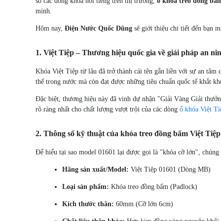
số các dòng khóa nổi tiếng trên thị trường,
ổ khóa treo đồng bấm
minh.
Hôm nay,
Điện Nước Quốc Dũng
sẽ giới thiệu chi tiết đến bạn
1. Việt Tiệp – Thương hiệu quốc gia về giải pháp an ni
Khóa Việt Tiệp từ lâu đã trở thành cái tên gắn liền với sự an t
thế trong nước mà còn đạt được những tiêu chuẩn quốc tế khắt k
Đặc biệt, thương hiệu này đã vinh dự nhận "Giải Vàng Giải thưở
rõ ràng nhất cho chất lượng vượt trội của các dòng
ổ khóa Việt Ti
2. Thông số kỹ thuật của khóa treo đồng bấm Việt Tiệ
Để hiểu tại sao model 01601 lại được gọi là "khóa cỡ lớn", chúng 
Hãng sản xuất/Model:
Việt Tiệp 01601 (Dòng MB)
Loại sản phẩm:
Khóa treo đồng bấm (Padlock)
Kích thước thân:
60mm (Cỡ lớn 6cm)