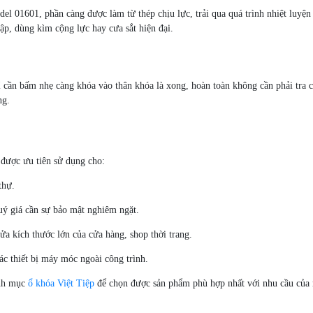
el 01601, phần càng được làm từ thép chịu lực, trải qua quá trình nhiệt luyện
, dùng kìm cộng lực hay cưa sắt hiện đại.
cần bấm nhẹ càng khóa vào thân khóa là xong, hoàn toàn không cần phải tra c
ng.
 được ưu tiên sử dụng cho:
thự.
quý giá cần sự bảo mật nghiêm ngặt.
ửa kích thước lớn của cửa hàng, shop thời trang.
ác thiết bị máy móc ngoài công trình.
anh mục
ổ khóa Việt Tiệp
để chọn được sản phẩm phù hợp nhất với nhu cầu của