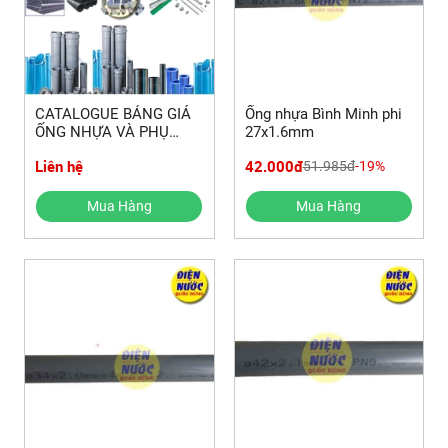
CATALOGUE BẢNG GIÁ
Ống nhựa Bình Minh phi
ỐNG NHỰA VÀ PHỤ
27x1.6mm
KIỆN NHỰA BÌNH MINH
Liên hệ
42.000đ
51.985đ
-19%
(NEW)
Mua Hàng
Mua Hàng