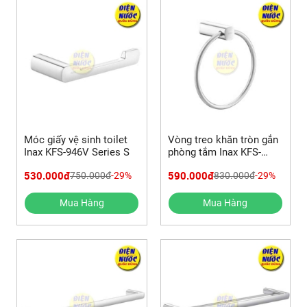
Móc giấy vệ sinh toilet
Vòng treo khăn tròn gắn
Inax KFS-946V Series S
phòng tắm Inax KFS-
947V Series S
530.000đ
590.000đ
750.000đ
-29%
830.000đ
-29%
Mua Hàng
Mua Hàng