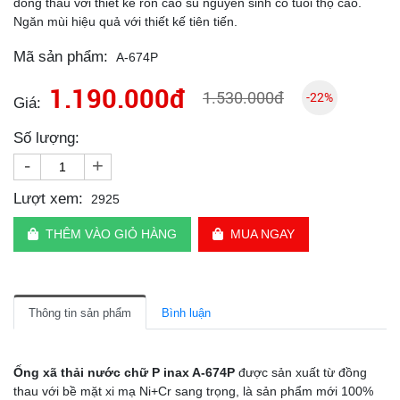
đồng thau với thiết kế ron cao su nguyên sinh có tuổi thọ cao.
Ngăn mùi hiệu quả với thiết kế tiên tiến.
Mã sản phẩm:
A-674P
1.190.000đ
1.530.000đ
-22%
Giá:
Số lượng:
-
+
Lượt xem:
2925
THÊM VÀO GIỎ HÀNG
MUA NGAY
Thông tin sản phẩm
Bình luận
Ống xã thải nước chữ P inax A-674P
được sản xuất từ đồng
thau với bề mặt xi mạ Ni+Cr sang trọng, là sản phẩm mới 100%