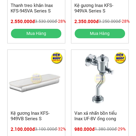
Thanh treo khăn Inax
Kệ gương Inax KFS-
KFS-945VA Series S
949VA Series S
2.550.000đ
2.350.000đ
3.530.000đ
-28%
3.250.000đ
-28%
Mua Hàng
Mua Hàng
Kệ gương Inax KFS-
Van xả nhấn bồn tiểu
949VB Series S
Inax UF-8V ống cong
2.100.000đ
980.000đ
3.100.000đ
-32%
1.380.000đ
-29%