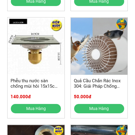
Mua Hàng
Mua Hàng
Phễu thu nước sàn
Quả Cầu Chắn Rác Inox
chống mùi hôi 15x15cm
304: Giải Pháp Chống
và các mẫu phễu thu sàn
Tắc Sân Thượng, Ban
140.000đ
50.000đ
nhà vệ sinh khác
Công
Mua Hàng
Mua Hàng