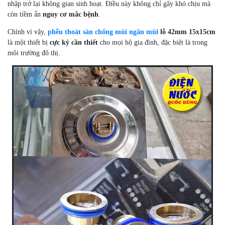
nhập trở lại không gian sinh hoạt. Điều này không chỉ gây khó chịu mà
còn tiềm ẩn
nguy cơ mắc bệnh
.
Chính vì vậy,
phễu thoát sàn chống mùi ngăn mùi
lỗ 42mm 15x15cm
là một thiết bị
cực kỳ cần thiết
cho mọi hộ gia đình, đặc biệt là trong
môi trường đô thị.