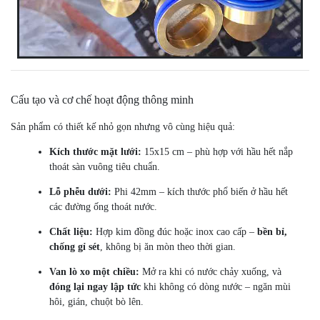
Cấu tạo và cơ chế hoạt động thông minh
Sản phẩm có thiết kế nhỏ gọn nhưng vô cùng hiệu quả:
Kích thước mặt lưới:
15x15 cm – phù hợp với hầu hết nắp
thoát sàn vuông tiêu chuẩn.
Lỗ phễu dưới:
Phi 42mm – kích thước phổ biến ở hầu hết
các đường ống thoát nước.
Chất liệu:
Hợp kim đồng đúc hoặc inox cao cấp –
bền bỉ,
chống gỉ sét
, không bị ăn mòn theo thời gian.
Van lò xo một chiều:
Mở ra khi có nước chảy xuống, và
đóng lại ngay lập tức
khi không có dòng nước – ngăn mùi
hôi, gián, chuột bò lên.