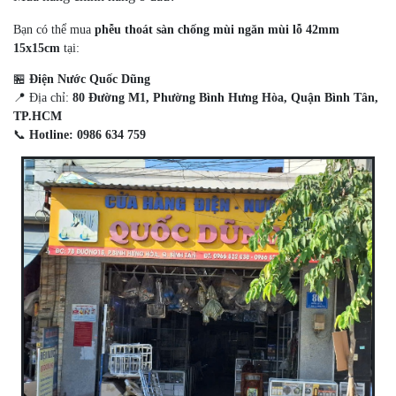
Bạn có thể mua
phễu thoát sàn chống mùi ngăn mùi lỗ 42mm
15x15cm
tại:
🏪
Điện Nước Quốc Dũng
📍 Địa chỉ:
80 Đường M1, Phường Bình Hưng Hòa, Quận Bình Tân,
TP.HCM
📞
Hotline: 0986 634 759