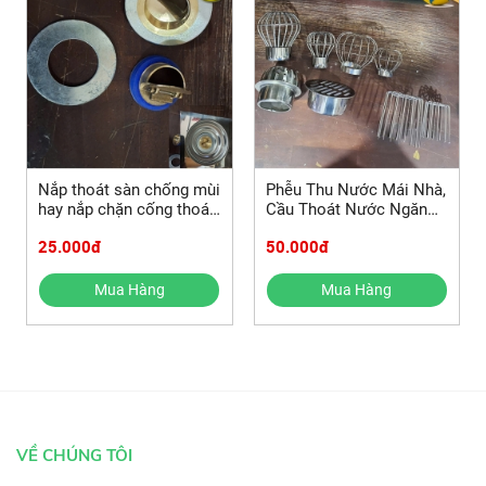
Nắp thoát sàn chống mùi
Phễu Thu Nước Mái Nhà,
hay nắp chặn cống thoát
Cầu Thoát Nước Ngăn
nước sàn nhà tắm chống
Rác, Cầu Thoát Nước
25.000đ
50.000đ
mùi hôi, côn trùng chất
Inox Phi 90 phi 60
liệu đồng thau
Mua Hàng
Mua Hàng
VỀ CHÚNG TÔI