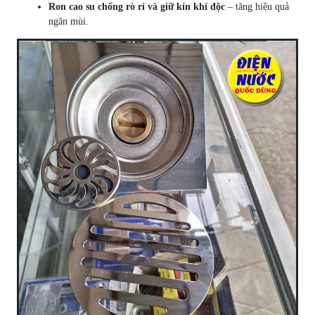
Ron cao su chống rò rỉ và giữ kín khí độc
– tăng hiệu quả
ngăn mùi.