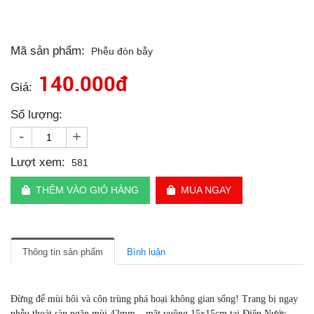
Mã sản phẩm:
Phễu đòn bẫy
140.000đ
Giá:
Số lượng:
-
+
Lượt xem:
581
THÊM VÀO GIỎ HÀNG
MUA NGAY
Thông tin sản phẩm
Bình luận
Đừng để mùi hôi và côn trùng phá hoại không gian sống! Trang bị ngay
phễu thoát sàn ngăn mùi 42mm – mặt vuông 15x15cm tại Điện Nước