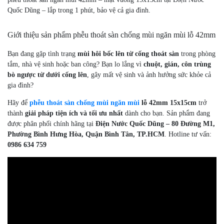
Quốc Dũng – lắp trong 1 phút, bảo vệ cả gia đình.
Giới thiệu sản phẩm phễu thoát sàn chống mùi ngăn mùi lỗ 42mm
Bạn đang gặp tình trạng
mùi hôi bốc lên từ cống thoát sàn
trong phòng
tắm, nhà vệ sinh hoặc ban công? Bạn lo lắng vì
chuột, gián, côn trùng
bò ngược từ dưới cống lên
, gây mất vệ sinh và ảnh hưởng sức khỏe cả
gia đình?
Hãy để
phễu thoát sàn chống mùi ngăn mùi
lỗ 42mm 15x15cm
trở
thành
giải pháp tiện ích và tối ưu nhất
dành cho bạn. Sản phẩm đang
được phân phối chính hãng tại
Điện Nước Quốc Dũng – 80 Đường M1,
Phường Bình Hưng Hòa, Quận Bình Tân, TP.HCM
. Hotline tư vấn:
0986 634 759