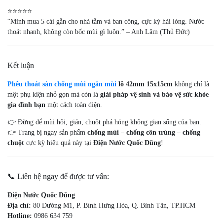
⭐️⭐️⭐️⭐️⭐️
“Mình mua 5 cái gắn cho nhà tắm và ban công, cực kỳ hài lòng. Nước
thoát nhanh, không còn bốc mùi gì luôn.” – Anh Lâm (Thủ Đức)
Kết luận
Phễu thoát sàn chống mùi ngăn mùi
lỗ 42mm 15x15cm
không chỉ là
một phụ kiện nhỏ gọn mà còn là
giải pháp vệ sinh và bảo vệ sức khỏe
gia đình bạn
một cách toàn diện.
👉 Đừng để mùi hôi, gián, chuột phá hỏng không gian sống của bạn.
👉 Trang bị ngay sản phẩm
chống mùi – chống côn trùng – chống
chuột
cực kỳ hiệu quả này tại
Điện Nước Quốc Dũng
!
📞 Liên hệ ngay để được tư vấn:
Điện Nước Quốc Dũng
Địa chỉ:
80 Đường M1, P. Bình Hưng Hòa, Q. Bình Tân, TP.HCM
Hotline:
0986 634 759