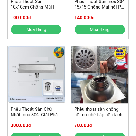
Phễu Thoát Sàn
Phễu Thoát Sàn Inox 304
10x10cm Chống Mùi Hôi
15x15 Chống Mùi hôi Phi
Cơ Chế Bẫy Nước
60 đến phi 110
100.000đ
140.000đ
Mua Hàng
Mua Hàng
Phễu Thoát Sàn Chữ
Phễu thoát sàn chống
Nhật Inox 304: Giải Pháp
hôi cơ chế bập bên kích
Chống Hôi & Côn Trùng
thước 10x10cm
300.000đ
70.000đ
Tối Ưu Với 2 Cơ Cấu
Thoát Nước Thông Minh