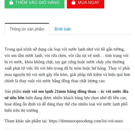
THÊM VÀO GIỎ HÀNG
MUA NGAY
Thông tin sản phẩm
Bình luận
Trong quá trình sử dụng các loại vòi nước lạnh như vòi hồ gắn tường,
vòi sen tắm nước lạnh, vòi rửa chén, vòi cầu xịt vệ sinh… tình trạng vòi
bị rò nước, khóa không chặt, tay gạt cứng hoặc nước chảy yếu thường
xuất phát từ việc lõi vòi bên trong đã bị mòn hoặc hư hỏng. Thay vì phải
mua nguyên bộ vòi mới gây tốn kém, giải pháp tiết kiệm và hiệu quả hơn
chính là thay ruột vòi nước bằng đồng thau chất lượng cao.
Sản phẩm
ruột vòi sen lạnh 21mm bằng đồng thau – óc vòi nước đĩa
sứ siêu bền
hiện đang được nhiều khách hàng lựa chọn nhờ độ bền cao,
hoạt động ổn định và dễ dàng thay thế cho nhiều loại vòi nước lạnh phổ
biến trên thị trường.
Tham khảo sản phẩm tại:
https://diennuocquocdung.com/loi-voi-nuoc