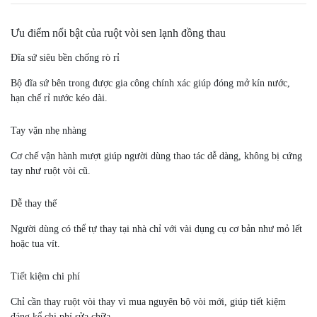
Ưu điểm nổi bật của ruột vòi sen lạnh đồng thau
Đĩa sứ siêu bền chống rò rỉ
Bộ đĩa sứ bên trong được gia công chính xác giúp đóng mở kín nước,
hạn chế rỉ nước kéo dài.
Tay vặn nhẹ nhàng
Cơ chế vận hành mượt giúp người dùng thao tác dễ dàng, không bị cứng
tay như ruột vòi cũ.
Dễ thay thế
Người dùng có thể tự thay tại nhà chỉ với vài dụng cụ cơ bản như mỏ lết
hoặc tua vít.
Tiết kiệm chi phí
Chỉ cần thay ruột vòi thay vì mua nguyên bộ vòi mới, giúp tiết kiệm
đáng kể chi phí sửa chữa.