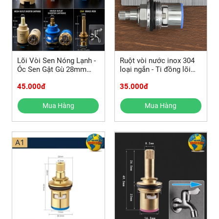
Lõi Vòi Sen Nóng Lạnh -
Ruột vòi nước inox 304
Óc Sen Gật Gù 28mm
loại ngắn - Ti đồng lõi
35mm 40mm Đĩa Sứ
vòi nước lạnh 43mm
45.000đ
35.000đ
Chống Rò Rỉ
Mua Hàng
Mua Hàng