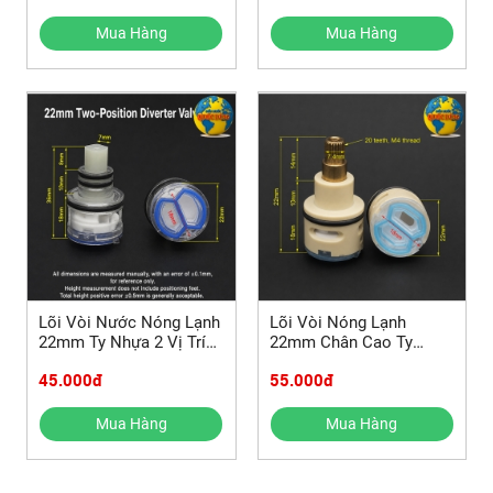
Mua Hàng
Mua Hàng
Lõi Vòi Nước Nóng Lạnh
Lõi Vòi Nóng Lạnh
22mm Ty Nhựa 2 Vị Trí
22mm Chân Cao Ty
Chống Rò
Đồng 20 Răng Chống Rò
45.000đ
55.000đ
Rỉ
Mua Hàng
Mua Hàng