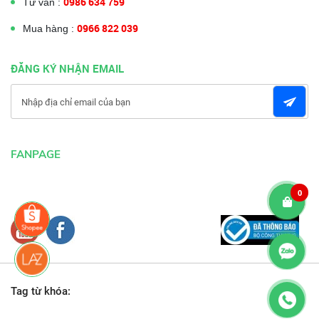
0986 634 759
Tư vấn :
0966 822 039
Mua hàng :
ĐĂNG KÝ NHẬN EMAIL
FANPAGE
0
Tag từ khóa: