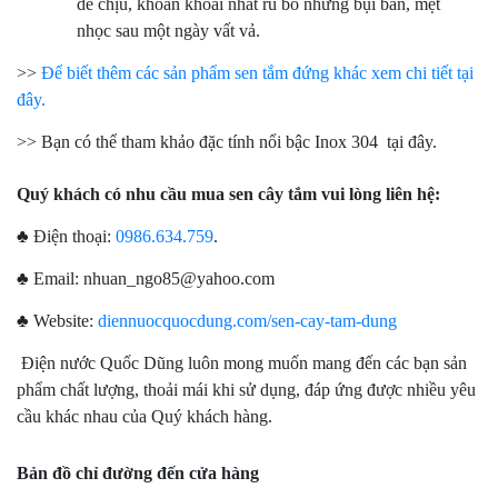
dễ chịu, khoan khoái nhất rũ bỏ những bụi bẩn, mệt
nhọc sau một ngày vất vả.
>>
Để biết thêm các sản phẩm sen tắm đứng khác xem chi tiết tại
đây.
>> Bạn có thể tham khảo đặc tính nổi bậc Inox 304 tại đây.
Quý khách có nhu cầu mua sen cây tắm vui lòng liên hệ:
♣ Điện thoại:
0986.634.759
.
♣ Email: nhuan_ngo85@yahoo.com
♣ Website:
diennuocquocdung.com/sen-cay-tam-dung
Điện nước Quốc Dũng luôn mong muốn mang đến các bạn sản
phẩm chất lượng, thoải mái khi sử dụng, đáp ứng được nhiều yêu
cầu khác nhau của Quý khách hàng.
Bản đồ chỉ đường đến cửa hàng