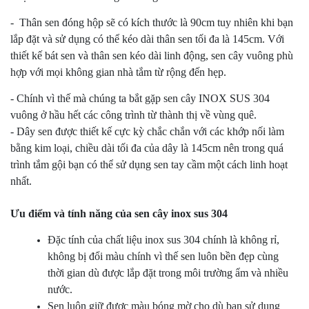
- Thân sen đóng hộp sẽ có kích thước là 90cm tuy nhiên khi bạn
lắp đặt và sử dụng có thể kéo dài thân sen tối đa là 145cm. Với
thiết kế bát sen và thân sen kéo dài linh động, sen cây vuông phù
hợp với mọi không gian nhà tắm từ rộng đến hẹp.
- Chính vì thế mà chúng ta bắt gặp sen cây INOX SUS 304
vuông ở hầu hết các công trình từ thành thị về vùng quê.
- Dây sen được thiết kế cực kỳ chắc chắn với các khớp nối làm
bằng kim loại, chiều dài tối đa của dây là 145cm nên trong quá
trình tắm gội bạn có thể sử dụng sen tay cầm một cách linh hoạt
nhất.
Ưu điểm và tính năng của sen cây inox sus 304
Đặc tính của chất liệu inox sus 304 chính là không rỉ,
không bị đổi màu chính vì thế sen luôn bền đẹp cùng
thời gian dù được lắp đặt trong môi trường ẩm và nhiều
nước.
Sen luôn giữ được màu bóng mờ cho dù bạn sử dụng