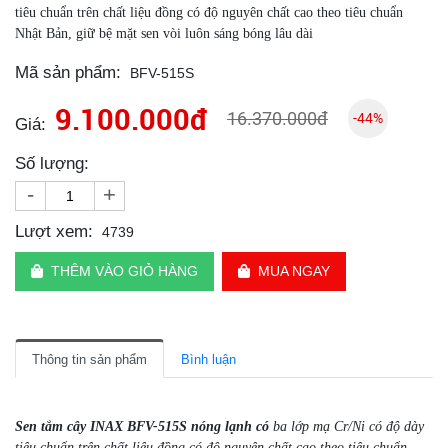
tiêu chuẩn trên chất liệu đồng có độ nguyên chất cao theo tiêu chuẩn
Nhật Bản, giữ bệ mặt sen vòi luôn sáng bóng lâu dài
Mã sản phẩm:
BFV-515S
9.100.000đ
16.370.000đ
-44%
Giá:
Số lượng:
-
+
Lượt xem:
4739
THÊM VÀO GIỎ HÀNG
MUA NGAY
Thông tin sản phẩm
Bình luận
Sen tắm cây INAX BFV-515S nóng lạnh có
ba lớp mạ Cr/Ni có độ dày
tiêu chuẩn trên chất liệu đồng có độ nguyên chất cao theo tiêu chuẩn