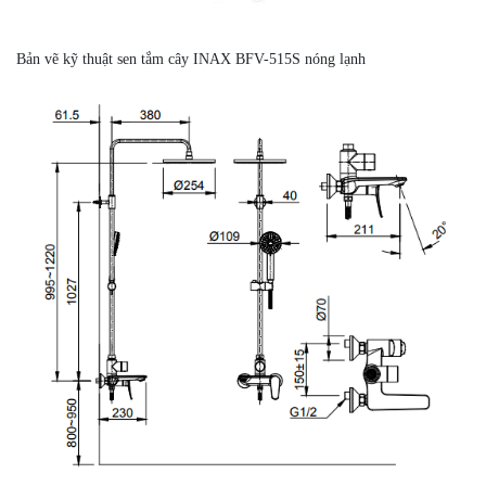
Bản vẽ kỹ thuật sen tắm cây INAX BFV-515S nóng lạnh