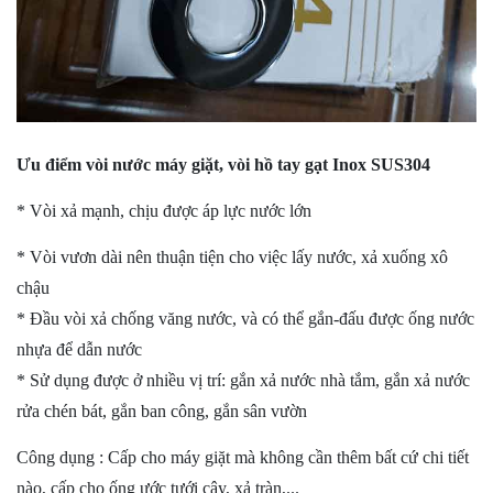
Ưu điểm vòi nước máy giặt, vòi hồ tay gạt Inox SUS304
* Vòi xả mạnh, chịu được áp lực nước lớn
* Vòi vươn dài nên thuận tiện cho việc lấy nước, xả xuống xô
chậu
* Đầu vòi xả chống văng nước, và có thể gắn-đấu được ống nước
nhựa để dẫn nước
* Sử dụng được ở nhiều vị trí: gắn xả nước nhà tắm, gắn xả nước
rửa chén bát, gắn ban công, gắn sân vườn
Công dụng : Cấp cho máy giặt mà không cần thêm bất cứ chi tiết
nào, cấp cho ống ước tưới cây, xả tràn,...