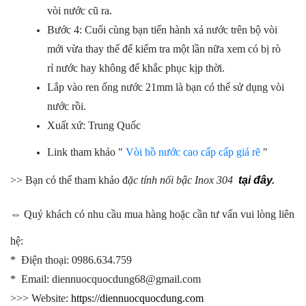
vòi nước cũ ra.
Bước 4: Cuối cùng bạn tiến hành xả nước trên bộ vòi
mới vừa thay thế để kiểm tra một lần nữa xem có bị rò
rỉ nước hay không để khắc phục kịp thời.
Lắp vào ren ống nước 21mm là bạn có thể sử dụng vòi
nước rồi.
Xuất xứ: Trung Quốc
Link tham khảo "
Vòi hồ nước cao cấp cấp giá rẽ
"
>> Bạn có thể tham khảo đ
ặc tính nổi bậc Inox 304
tại đây
.
⇔ Quý khách có nhu cầu mua hàng hoặc cần tư vấn vui lòng liên
hệ:
* Điện thoại: 0986.634.759
* Email: diennuocquocdung68@gmail.com
>>> Website:
https://diennuocquocdung.com