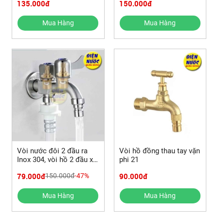
135.000đ
150.000đ
ống nước
Mua Hàng
Mua Hàng
Vòi nước đôi 2 đầu ra
Vòi hồ đồng thau tay vặn
Inox 304, vòi hồ 2 đầu xả
phi 21
nước
79.000đ
90.000đ
150.000đ
-47%
Mua Hàng
Mua Hàng