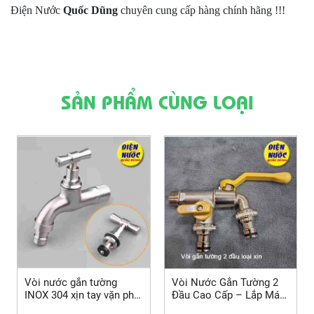
Điện Nước
Quốc Dũng
chuyên cung cấp hàng chính hãng !!!
SẢN PHẨM CÙNG LOẠI
Vòi nước gắn tường
Vòi Nước Gắn Tường 2
INOX 304 xịn tay vặn phi
Đầu Cao Cấp – Lắp Máy
21 và các mẫu vòi gắn
Giặt & Tưới Cây Dễ Dàng