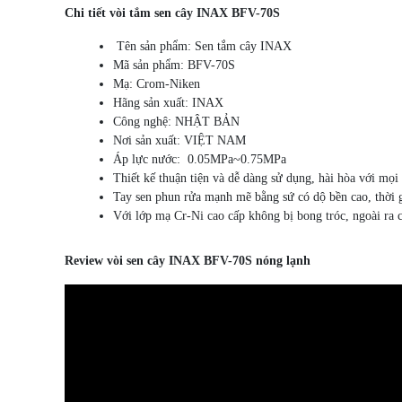
Chi tiết vòi tắm sen cây INAX BFV-70S
Tên sản phẩm: Sen tắm cây INAX
Mã sản phẩm: BFV-70S
Mạ: Crom-Niken
Hãng sản xuất: INAX
Công nghệ: NHẬT BẢN
Nơi sản xuất: VIỆT NAM
Áp lực nước: 0.05MPa~0.75MPa
Thiết kế thuận tiện và dễ dàng sử dụng, hài hòa với mọ
Tay sen phun rửa mạnh mẽ bằng sứ có dộ bền cao, thời g
Với lớp mạ Cr-Ni cao cấp không bị bong tróc, ngoài ra c
Review vòi sen cây INAX BFV-70S nóng lạnh