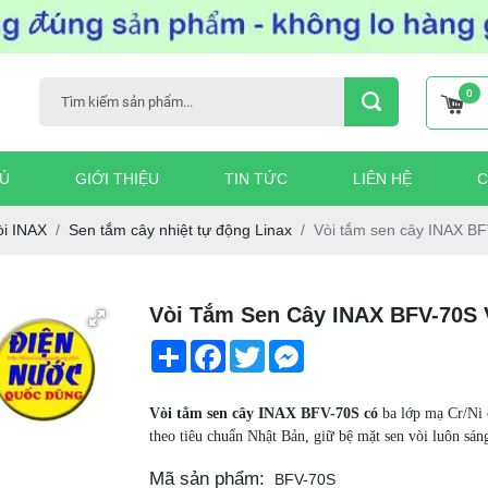
0
Ủ
GIỚI THIỆU
TIN TỨC
LIÊN HỆ
C
òi INAX
Sen tắm cây nhiệt tự động Linax
Vòi tắm sen cây INAX 
Vòi Tắm Sen Cây INAX BFV-70
Share
Facebook
Twitter
Messenger
Vòi tắm sen cây INAX BFV-70S có
ba lớp mạ Cr/Ni c
theo tiêu chuẩn Nhật Bản, giữ bệ mặt sen vòi luôn sán
Mã sản phẩm:
BFV-70S