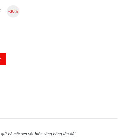
đ
-30%
Y
 giữ bệ mặt sen vòi luôn sáng bóng lâu dài