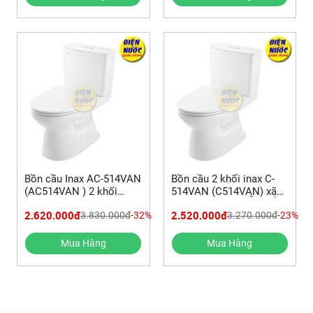
Bồn cầu Inax AC-514VAN
Bồn cầu 2 khối inax C-
(AC514VAN ) 2 khối
514VAN (C514VAN) xã
Aqua Ceramic | HƯỚNG
nhấn | HƯỚNG DẪN LẮP
2.620.000đ
2.520.000đ
3.830.000đ
-32%
3.270.000đ
-23%
DẪN LẮP ĐẶT BỆT 2
ĐẶT
KHỐI
Mua Hàng
Mua Hàng