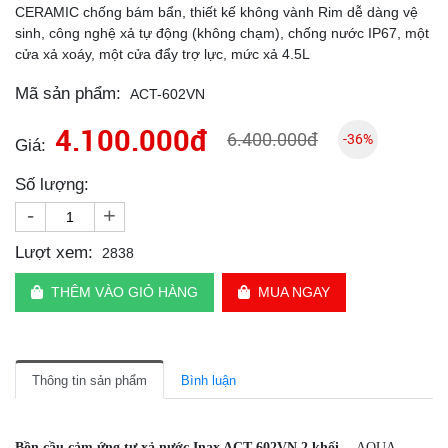
CERAMIC chống bám bẩn, thiết kế không vành Rim dễ dàng vệ
sinh, công nghệ xả tự động (không chạm), chống nước IP67, một
cửa xả xoáy, một cửa đẩy trợ lực, mức xả 4.5L
Mã sản phẩm:
ACT-602VN
4.100.000đ
6.400.000đ
-36%
Giá:
Số lượng:
-
+
Lượt xem:
2838
THÊM VÀO GIỎ HÀNG
MUA NGAY
Thông tin sản phẩm
Bình luận
Bồn cầu cảm ứng tự xả nước Inax ACT-602VN 2 khối
- AQUA