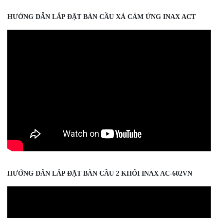
HƯỚNG DẪN LẮP ĐẶT BÀN CẦU XẢ CẢM ỨNG INAX ACT
HƯỚNG DẪN LẮP ĐẶT BÀN CẦU 2 KHỐI INAX AC-602VN