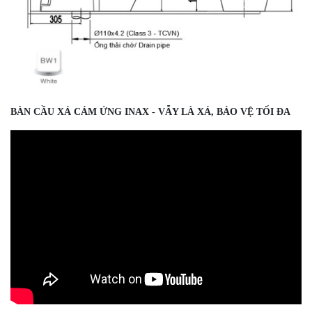
BÀN CẦU XẢ CẢM ỨNG INAX - VẪY LÀ XẢ, BẢO VỆ TỐI ĐA