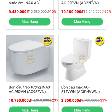
nước âm INAX AC-
AC-22PVN (AC22PVN)
23PVN (AC23PVN)
xã thoát ngang
9.480.000đ
10.100.000đ
10.580.000đ
-10%
12.640.000đ
-20%
Mua Hàng
Mua Hàng
Bồn cầu treo tường INAX
Bồn cầu Inax AC-
AC-952VN (AC952VN) và
514VWN (AC514VWN ) 2
cách lắp bồn cầu
khối nắp êm Aqua
10.790.000đ
2.850.000đ
14.060.000đ
-23%
3.700.000đ
-23%
Ceramic | HƯỚNG DẪN
LẮP ĐẶT
Mua Hàng
Mua Hàng