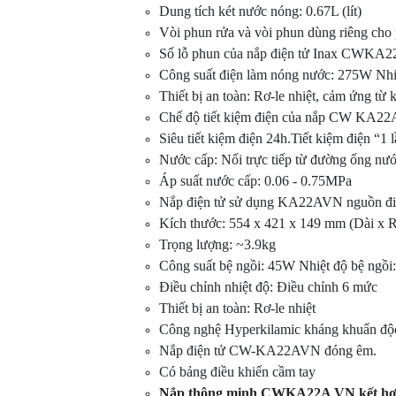
Dung tích két nước nóng: 0.67L (lít)
Vòi phun rửa và vòi phun dùng riêng cho p
Số lỗ phun của nắp điện tử Inax CWKA2
Công suất điện làm nóng nước: 275W Nh
Thiết bị an toàn: Rơ-le nhiệt, cảm ứng từ
Chế độ tiết kiệm điện của nắp CW KA22A
Siêu tiết kiệm điện 24h.Tiết kiệm điện “1 
Nước cấp: Nối trực tiếp từ đường ống nư
Áp suất nước cấp: 0.06 - 0.75MPa
Nắp điện tử sử dụng KA22AVN nguồn đ
Kích thước: 554 x 421 x 149 mm (Dài x 
Trọng lượng: ~3.9kg
Công suất bệ ngồi: 45W Nhiệt độ bệ ng
Điều chỉnh nhiệt độ: Điều chỉnh 6 mức
Thiết bị an toàn: Rơ-le nhiệt
Công nghệ Hyperkilamic kháng khuẩn đ
Nắp điện tử CW-KA22AVN đóng êm.
Có bảng điều khiển cầm tay
Nắp thông minh CWKA22A VN kết hợp 