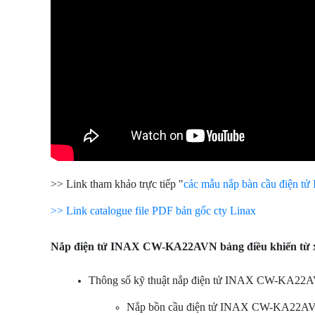
>> Link tham khảo trực tiếp "
các mẫu nắp bàn cầu điện tử 
>> Link catalogue file PDF bản gốc cty Linax
Nắp điện tử INAX CW-KA22AVN bảng điều khiển từ x
Thông số kỹ thuật nắp điện tử INAX CW-KA22AV
Nắp bồn cầu điện tử INAX CW-KA22AVN có