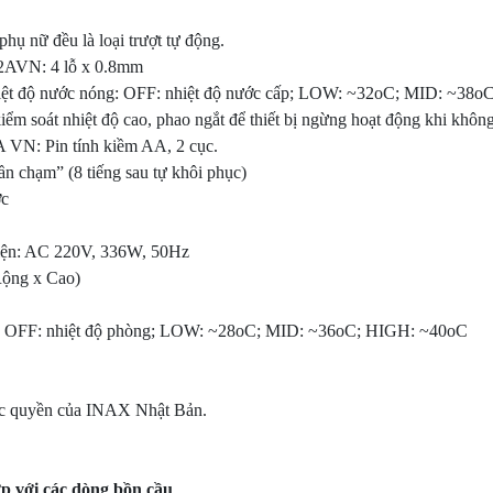
hụ nữ đều là loại trượt tự động.
2AVN: 4 lỗ x 0.8mm
iệt độ nước nóng: OFF: nhiệt độ nước cấp; LOW: ~32oC; MID: ~38
 kiểm soát nhiệt độ cao, phao ngắt để thiết bị ngừng hoạt động khi khô
 VN: Pin tính kiềm AA, 2 cục.
lần chạm” (8 tiếng sau tự khôi phục)
ớc
iện: AC 220V, 336W, 50Hz
Rộng x Cao)
ồi: OFF: nhiệt độ phòng; LOW: ~28oC; MID: ~36oC; HIGH: ~40oC
ộc quyền của INAX Nhật Bản.
với các dòng bồn cầu