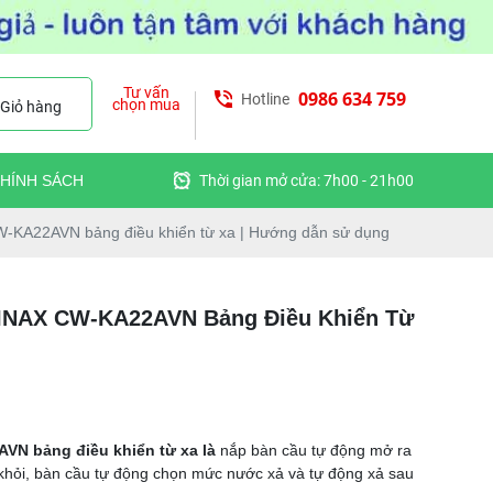
Tư vấn
0986 634 759
Hotline
chọn mua
Giỏ hàng
HÍNH SÁCH
Thời gian mở cửa: 7h00 - 21h00
W-KA22AVN bảng điều khiển từ xa | Hướng dẫn sử dụng
INAX CW-KA22AVN Bảng Điều Khiển Từ
VN bảng điều khiển từ xa là
nắp bàn cầu tự động mở ra
i khỏi, bàn cầu tự động chọn mức nước xả và tự động xả sau