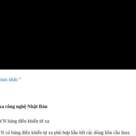
Inax khác "
a công nghệ Nhật Bản
N bảng điều khiển từ xa
 bảng điều khiển tự xa phù hợp hầu hết các dòng bồn cầu Inax