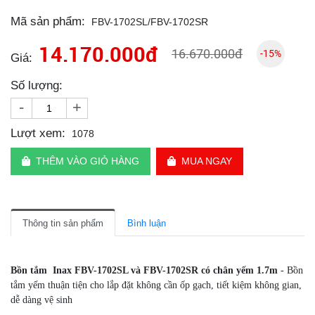
Mã sản phẩm:
FBV-1702SL/FBV-1702SR
14.170.000đ
16.670.000đ
-15%
Giá:
Số lượng:
-
+
Lượt xem:
1078
THÊM VÀO GIỎ HÀNG
MUA NGAY
Thông tin sản phẩm
Bình luận
Bồn tắm Inax FBV-1702SL và FBV-1702SR có chân yếm 1.7m
- Bồn
tắm yếm thuận tiện cho lắp đặt không cần ốp gạch, tiết kiệm không gian,
dễ dàng vệ sinh