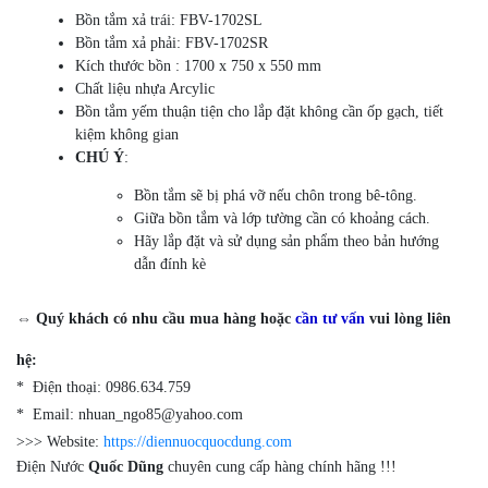
Bồn tắm xả trái: FBV-1702SL
Bồn tắm xả phải: FBV-1702SR
Kích thước bồn : 1700 x 750 x 550 mm
Chất liệu nhựa Arcylic
Bồn tắm yếm thuận tiện cho lắp đặt không cần ốp gạch, tiết
kiệm không gian
CHÚ Ý
:
Bồn tắm sẽ bị phá vỡ nếu chôn trong bê-tông.
Giữa bồn tắm và lớp tường cần có khoảng cách.
Hãy lắp đặt và sử dụng sản phẩm theo bản hướng
dẫn đính kè
⇔ Quý khách có nhu cầu mua hàng hoặc
cần tư vấn
vui lòng liên
hệ:
* Điện thoại: 0986.634.759
* Email: nhuan_ngo85@yahoo.com
>>> Website:
https://diennuocquocdung.com
Điện Nước
Quốc Dũng
chuyên cung cấp hàng chính hãng !!!