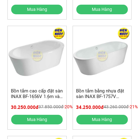
Mua Hàng
Mua Hàng
Bồn tắm cao cấp đặt sàn
Bồn tắm bằng nhựa đặt
INAX BF-1656V 1.6m và
sàn INAX BF-1757V
REVIEW SẢN PHẨM
1.75m
30.250.000đ
34.250.000đ
37.850.000đ
-20%
43.260.000đ
-21%
Mua Hàng
Mua Hàng