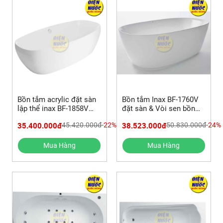
Bồn tắm acrylic đặt sàn
Bồn tắm Inax BF-1760V
lập thể inax BF-1858V
đặt sàn & Vòi sen bồn
1.8m & vòi bồn tắm Inax
tắm BFV-656S
35.400.000đ
38.523.000đ
45.420.000đ
-22%
50.830.000đ
-24%
BFV-656S
Mua Hàng
Mua Hàng