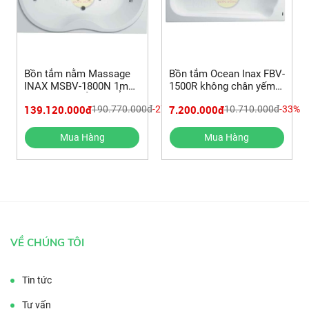
Bồn tắm nằm Massage
Bồn tắm Ocean Inax FBV-
INAX MSBV-1800N 1m8
1500R không chân yếm
và REVIEW SẢN PHẨM
1.5m
139.120.000đ
7.200.000đ
190.770.000đ
-27%
10.710.000đ
-33%
Mua Hàng
Mua Hàng
VỀ CHÚNG TÔI
Tin tức
Tư vấn