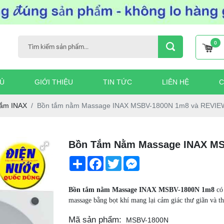
0
Ủ
GIỚI THIỆU
TIN TỨC
LIÊN HỆ
C
ắm INAX
Bồn tắm nằm Massage INAX MSBV-1800N 1m8 và REVI
Bồn Tắm Nằm Massage INAX M
Share
Facebook
Twitter
Messenger
Bồn tắm nằm Massage INAX MSBV-1800N 1m8
có
massage bằng bọt khí mang lại cảm giác thư giãn và t
Mã sản phẩm:
MSBV-1800N