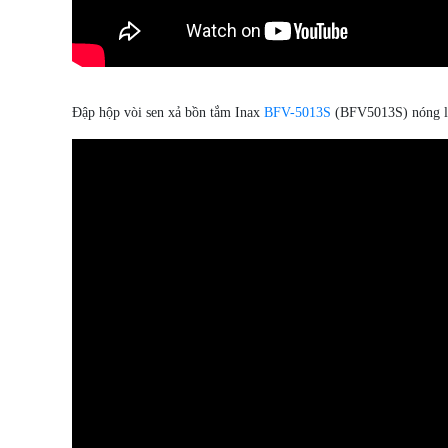
Đập hộp vòi sen xả bồn tắm Inax
BFV-5013S
(BFV5013S) nóng lạn