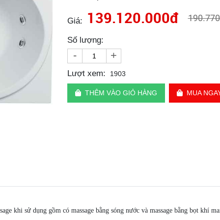
139.120.000đ
190.770
Giá:
Số lượng:
-
+
Lượt xem:
1903
THÊM VÀO GIỎ HÀNG
MUA NGA
sage khi sử dụng gồm có massage bằng sóng nước và massage bằng bọt khí mang