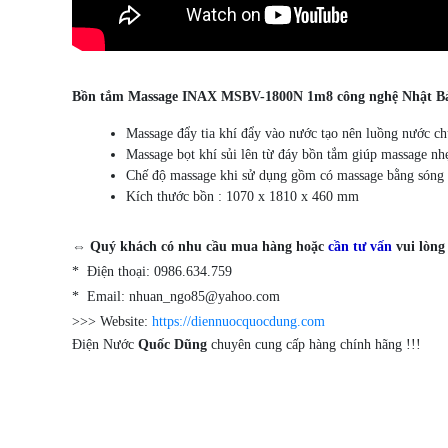
Bồn tắm Massage INAX MSBV-1800N 1m8 công nghệ Nhật B
Massage đẩy tia khí đẩy vào nước tạo nên luồng nước ch
Massage bọt khí sủi lên từ đáy bồn tắm giúp massage nhẹ
Chế độ massage khi sử dụng gồm có massage bằng sóng n
Kích thước bồn : 1070 x 1810 x 460 mm
⇔ Quý khách có nhu cầu mua hàng hoặc
cần tư vấn
vui lòng 
* Điện thoại: 0986.634.759
* Email: nhuan_ngo85@yahoo.com
>>> Website:
https://diennuocquocdung.com
Điện Nước
Quốc Dũng
chuyên cung cấp hàng chính hãng !!!