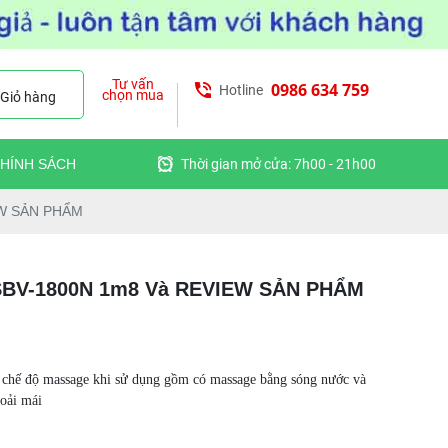
Tư vấn
0986 634 759
Hotline
chọn mua
Giỏ hàng
HÍNH SÁCH
Thời gian mở cửa: 7h00 - 21h00
EW SẢN PHẨM
SBV-1800N 1m8 Và REVIEW SẢN PHẨM
 c
hế độ massage khi sử dụng gồm có massage bằng sóng nước và
hoải mái