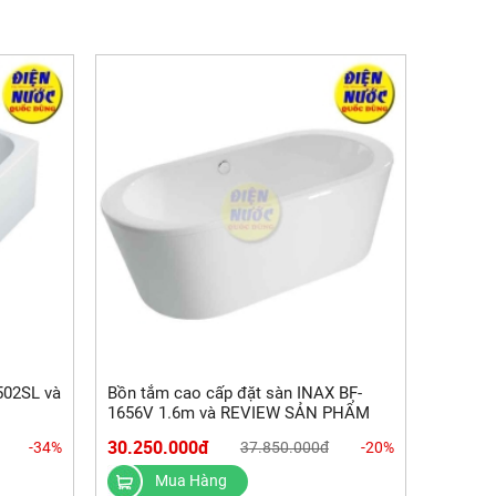
502SL và
Bồn tắm cao cấp đặt sàn INAX BF-
1656V 1.6m và REVIEW SẢN PHẨM
30.250.000đ
-34%
37.850.000đ
-20%
Mua Hàng