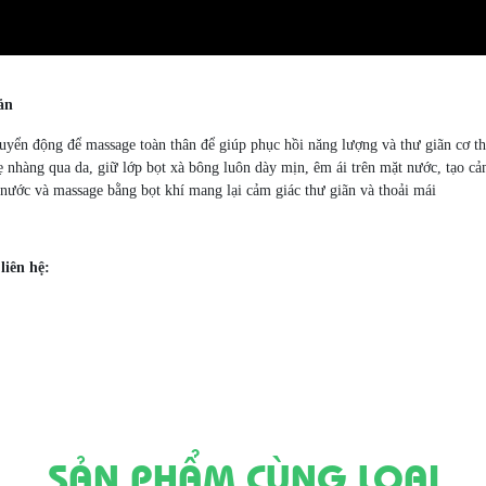
ản
uyển động để massage toàn thân để giúp phục hồi năng lượng và thư giãn cơ th
 nhàng qua da, giữ lớp bọt xà bông luôn dày mịn, êm ái trên mặt nước, tạo cảm
ước và massage bằng bọt khí mang lại cảm giác thư giãn và thoải mái
liên hệ:
SẢN PHẨM CÙNG LOẠI