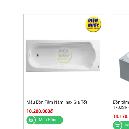
Mẫu Bồn Tắm Nằm Inax Giá Tốt
Bồn tắm Inax FBV-1702SL và F
1702SR 
10.200.000đ
14.170
Mua Hàng
M