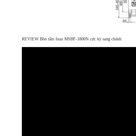
REVIEW Bồn tắm Inax MSBF-1800N cực kỳ sang chảnh