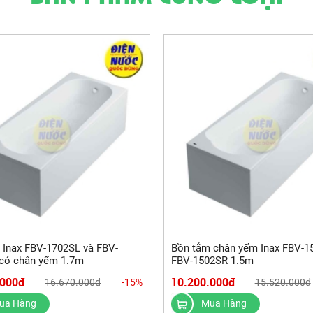
BV-
Bồn tắm chân yếm Inax FBV-1
có chân yếm 1.7m
FBV-1502SR 1.5m
.000đ
10.200.000đ
16.670.000đ
-15%
15.520.000đ
ua Hàng
Mua Hàng