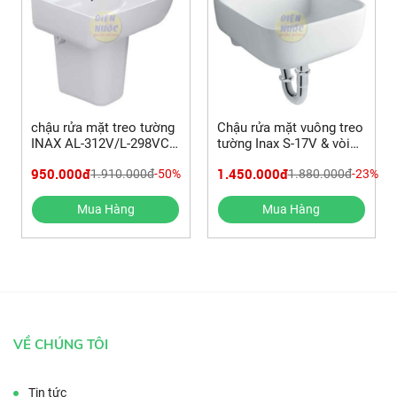
chậu rửa mặt treo tường
Chậu rửa mặt vuông treo
INAX AL-312V/L-298VC
tường Inax S-17V & vòi
chân ngắn & Vòi lavabo
gắn tường INAX LF-12-13
950.000đ
1.450.000đ
1.910.000đ
-50%
1.880.000đ
-23%
LFV-612S
Mua Hàng
Mua Hàng
VỀ CHÚNG TÔI
Tin tức