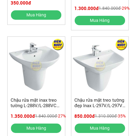
350.000đ
288VD & Vòi lavabo
1.300.000đ
1.840.000đ
-29%
AMV-90 tự động
Mua Hàng
Mua Hàng
Chậu rửa mặt inax treo
Chậu rửa mặt treo tường
tường L-288V/L-288VC+
đẹp Inax L-297V/L-297VC
vòi lavabo Inax LFV-
& Vòi lavabo LFV-2002S
1.350.000đ
850.000đ
1.840.000đ
-27%
1.310.000đ
-35%
1402S nóng lạnh
Mua Hàng
Mua Hàng