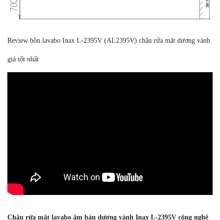
Review bồn lavabo Inax L-2395V (AL2395V) chậu rửa mặt dương vành
giá tốt nhất
Chậu rửa mặt lavabo âm bàn dương vành Inax L-2395V công nghệ