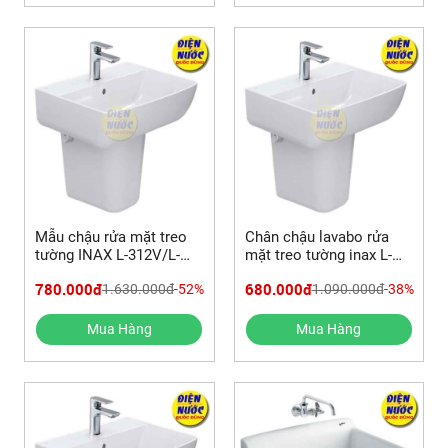
Mẫu chậu rửa mặt treo
Chân chậu lavabo rửa
tường INAX L-312V/L-
mặt treo tường inax L-
298VC chân ngắn &
298VC
780.000đ
680.000đ
1.630.000đ
-52%
1.090.000đ
-38%
REVIEW SẢN PHẨM
Mua Hàng
Mua Hàng