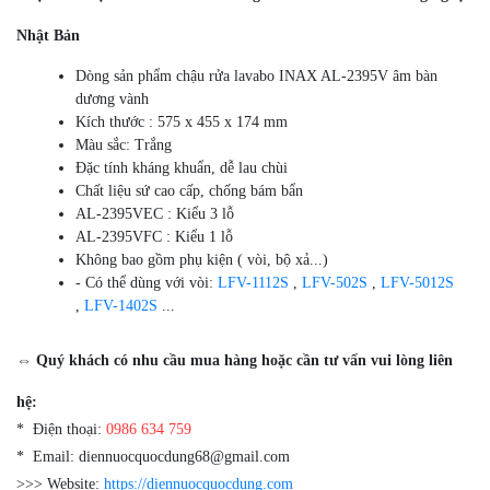
Nhật Bản
Dòng sản phẩm chậu rửa lavabo INAX AL-2395V âm bàn
dương vành
Kích thước : 575 x 455 x 174 mm
Màu sắc: Trắng
Đặc tính kháng khuẩn, dễ lau chùi
Chất liệu sứ cao cấp, chống bám bẩn
AL-2395VEC : Kiểu 3 lỗ
AL-2395VFC : Kiểu 1 lỗ
Không bao gồm phụ kiện ( vòi, bộ xả...)
- Có thể dùng với vòi:
LFV-1112S
,
LFV-502S
,
LFV-5012S
,
LFV-1402S
...
⇔ Quý khách có nhu cầu mua hàng hoặc cần tư vấn vui lòng liên
hệ:
* Điện thoại:
0986 634 759
* Email: diennuocquocdung68@gmail.com
>>> Website:
https://diennuocquocdung.com