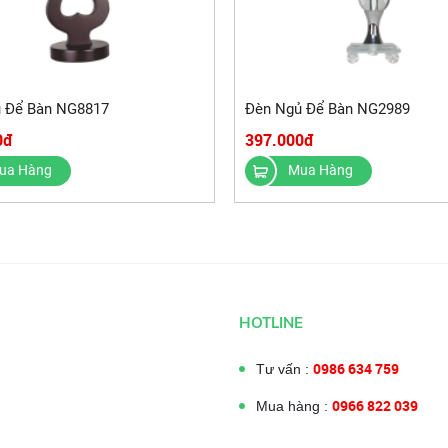
 Để Bàn NG8817
Đèn Ngủ Để Bàn NG2989
0đ
397.000đ
ua Hàng
Mua Hàng
HOTLINE
0986 634 759
Tư vấn :
0966 822 039
Mua hàng :