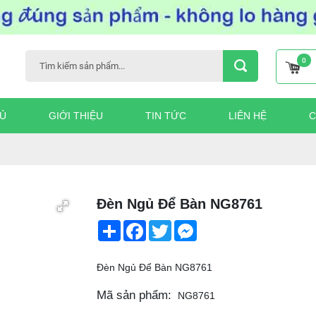
0
Ủ
GIỚI THIỆU
TIN TỨC
LIÊN HỆ
C
Đèn Ngủ Để Bàn NG8761
Share
Facebook
Twitter
Messenger
Đèn Ngủ Để Bàn NG8761
Mã sản phẩm:
NG8761