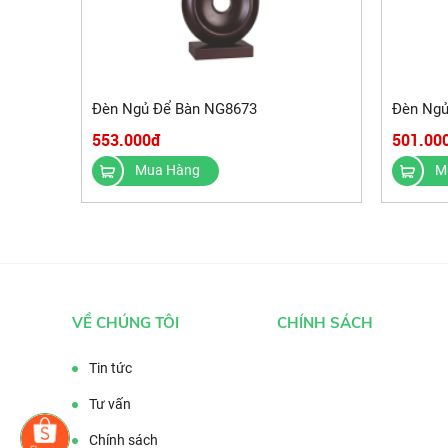
Đèn Ngủ Để Bàn NG8673
Đèn Ngủ
553.000đ
501.00
Mua Hàng
M
VỀ CHÚNG TÔI
CHÍNH SÁCH
Tin tức
Tư vấn
Chính sách