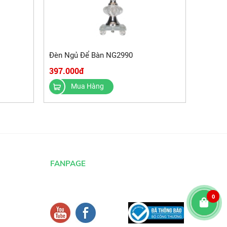
Đèn Ngủ Để Bàn NG2990
397.000đ
Mua Hàng
FANPAGE
0