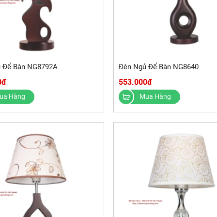
 Để Bàn NG8792A
Đèn Ngủ Để Bàn NG8640
0đ
553.000đ
ua Hàng
Mua Hàng